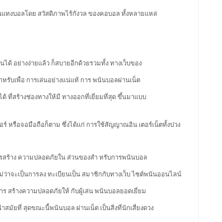
ร เล่นแทงบอลโดย สวัสดิภาพไร้กังวล ของคอบอล ทั้งหลายแหล่
งานได้ อย่างง่ายแล้ว ก็สบายอีกด้วยรวมทั้ง ทางเว็บของ
หรับเพื่อ การเล่นอย่างแน่แท้ การ พนันบอลผ่านเน็ต
่สร้างช่องทางให้มี ทางออกที่เยี่ยมที่สุด ขึ้นมาแบบ
์ หรือจอมือถือก็ตาม ซึ่งได้แก่ การใช้สัญญาณอิน เตอร์เน็ตทั้งปวง
ป็นการสร้าง ความปลอดภัยใน ส่วนของสำ หรับการพนันบอล
ม่ว่าจะเป็นการลง ทะเบียนเป็น สมาชิกกับทางเว็บ ไซต์พนันออนไลน์
 สร้างความปลอดภัยให้ กับผู้เล่น พนันบอลยอดเยี่ยม
ัยที่ สุดขณะนี้พนันบอล ผ่านเน็ต เป็นสิ่งที่นักเสี่ยงดวง