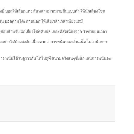
วมทั้งมี บอลให้เลือกแทง ล้นหลามมากมายต้นแบบทำ ให้นักเสี่ยงโชค
พนัน บอลตามโต๊ะภายนอก ให้เสียเวล่ำเวลาเพียงแต่มี
่นชอบสำหรับ นักเสี่ยงโชคคิบอล เยอะที่สุดเนื่องจาก ว่าช่วยย่นเวลา
 งอย่างไม่ต้องสงสัย เนื่องจากว่าการพนันบอลผ่านเน็ต ไม่ว่านักการ
าร พนันได้รับดูราวกับ ได้ไปดูที่ สนามจริงแน่ๆซึ่งนัก เล่นการพนันจะ