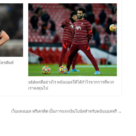
โทรศัพท์
ufabetดีอย่างไร พนันบอลให้ได้กำไรจากการที่พวก
เราลงทุนไป
เว็บแทงบอล ฟรีเครดิต เป็นการแจกเงินโบนัสสำหรับพนันบอลฟรี →