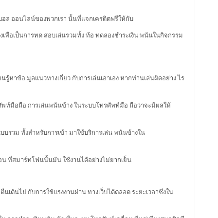
อล ออนไลน์ของพวกเรา นั้นที่แจกเครดิตฟรีให้กับ
ง นึงเพื่อเป็นการทด สอบเล่นรวมทั้ง ท้อ ทดลองชำระเงิน พนันในกิจกรรม
นรู้หาข้อ มูลแนวทางเกี่ยว กับการเล่นเอาเอง หากท่านเล่นผิดอย่าง ไร
ัพท์มือถือ การเล่นพนันข้าง ในระบบโทรศัพท์มือ ถือว่าจะมีผลให้
กแบบรวม ทั้งสำหรับการเข้า มาใช้บริการเล่น พนันข้างใน
อน ที่สมาร์ทโฟนนั้นมัน ใช้งานได้อย่างไม่ยากเย็น
ื่นเต้นไป กับการใช้แรงงานผ่าน ทางเว็บได้ตลอด ระยะเวลาซึ่งใน