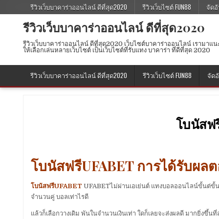
รีวิวเว็บบาคาร่าออนไลน์ ดีที่สุด2020
รีวิวเว็บไซต์ FUN88
จัดอ
รีวิวเว็บบาคาร่าออนไลน์ ดีที่สุด2020
รีวิวเว็บบาคาร่าออนไลน์ ดีที่สุด2020 เว็บไซต์บาคาร่าออนไลน์ เรามาแน
ให้เลือกเล่นหลายเว็บไซต์ เป็นเว็บไซต์ที่รับแทง บาคาร่า ที่ดีที่สุด 2020
รีวิวเว็บบาคาร่าออนไลน์ ดีที่สุด2020
รีวิวเว็บไซต์ FUN88
จัด
โบนัสฟ
โบนัสฟรีUFABET การได้รับผลตอ
โบนัสฟรีUFABET
UFABETไม่ผ่านเอเย่นต์ แทงบอลออนไลน์ขั้นต่ขั้นส
จำนวนคู่ บอลเท่าไรดี
แล้วก็เลือกวางเดิม พันในจำนวนเงินเท่า ใดก็เลยจะส่งผลดี มากยิ่งขึ้นท