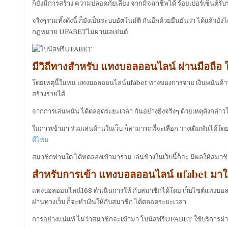
ก็ยังมีการสร้าง ความปลอดภัยเลี่ยง จากมิจฉาชีพได้ ร้อยเปอร์เซ็นต์รับร
จริงๆรวมทั้งดังนี้ ก็ยังเป็นระบบอัตโนมัติ กันอีกด้วยยืนยันว่า ได้แล้ว
กฎหมาย UFABETไม่ผ่านเอเย่นต์
มีวิถีทางสำหรับ แทงบอลออนไลน์ ผ่านมือถือ
โดยเหตุนี้ในหน แทงบอลออนไลน์ufabet ทางของการจ่าย เงินพนันด้านในเว็
สร้างรายได้
จากการเล่นพนัน ได้ตลอดระยะเวลา กันอย่างยิ่งจริงๆ ด้วยเหตุดังกล่าว
ในการเข้ามา ร่วมเล่นด้านในเว็บ ก็สามารถที่จะเลือก วางเดิมพันได้โดยต
ดีไหม
สมาชิกท่านใด ได้ทดลองเข้ามาร่วม เล่นข้างในเว็บนี้ก็จะ มีผลให้สมาชิ
สำหรับการเข้า แทงบอลออนไลน์ ufabet มาใช้
แทงบอลออนไลน์168 ดำเนินการให้ กับสมาชิกได้โดย เว็บไซต์แทงบอลออนไลน
ผ่านทางเว็บ ก็จะทำเงินให้กับสมาชิก ได้ตลอดระยะเวลา
การอย่างแน่แท้ ไม่ว่าสมาชิกจะเข้ามา โบนัสฟรีUFABET ใช้บริการผ่านท