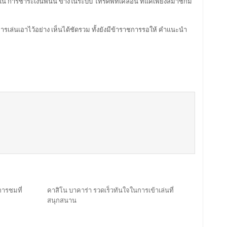
ใน การชำระเงินพนัน ข้างในระบบ โทรศัพท์เคลื่อน ที่แค่เพียงสมาชิกมี
การเล่นเอาไว้อย่าง เห็นได้ชัดรวม ทั้งยังมีข้าราชการรอให้ คำแนะนำ
ารชมที่
คาสิโน บาคาร่า รวดเร็วทันใจในการเข้าเล่นที่
สนุกสนาน