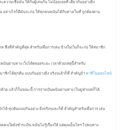
ามเชื่อมั่น ให้กับผู้เล่นกัน ไม่น้อยเลยที เดียวกันอย่างยิ่ง
ล่น อย่างไรก็ดีมันจะก่อ ให้ทุกคนพนันได้กับทางเว็บที่ ถูกต้องตาม
่งที่สำคัญที่สุด สำหรับเพื่อการเล่น ข้างในเว็บก็จะก่อ ให้สมาชิก
นพนันผ่านทาง เว็บได้ตลอดระยะ เวลาด้วยเหตุนี้สำหรับ
าชิกได้ทุกต้น แบบกันอย่างยิ่ง จริงๆแล้วก็ที่ สำคัญถ้า
คาสิโนออนไลน์
ด้วย แล้วก็ในขณะนี้ การจ่ายเงินพนันผ่านทาง เว็บยูฟ่าเบทก็ได้
ด้ ทุกต้นแบบกันอย่าง ยิ่งจริงๆและก็ที่ สำคัญสำหรับเพื่อการ เล่น
คคนใดยังชำระเงิน พนันไม่รู้เรื่องให้ แด่คุณนั้นโทร ไปพบทาง