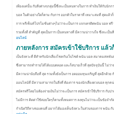
เพียงแค่นั้น กับสิ่งต่างๆกลุ่มนี้ซึ่งจะเป็นหนทางในการ ทำเงินให้กับนั
บอล ในตัวอย่างใดก็ตาม กับการ ออกตัวในราคาที่ เหมาะสมที่ สุดแล้วก็สร้
การ พรีเซ็นท์โปรโมชั่นต่างๆไม่ว่าจะเป็นการ แจกเครดิตพนัน บอล ฟรี 
รวมทั้งที่ สำคัญที่ สุดเป็นการ เป็นหนทางที่ มีความน่าวางใจ ซึ่งจะเป็
อนไลน์
ภายหลังการ สมัครเข้าใช้บริการ แล้วก็
เป็นจังหวะที่ ดีสำหรับนักเสี่ยงโชคกับเว็บไซต์ พนัน บอล สมาคมสหพั
ซึ่งสามารถทำรายได้ได้แบบตลอด และก็สบายเร็วที่ สุดปัจจุบันนี้ ไม่
มีความน่านับถือที่ สุด รวมทั้งยังเป็นการ อดออมทุนเจริญที่ สุดอีกด้
ออนไลน์ที่ มีความสามารถในสิ่งที่ ต้องการ ของนักเสี่ยงดวงบอล ทุกคน
สมัครฟรีโดยไม่ต้องจ่ายเงินไม่ว่าจะเป็นการ สมัครเข้าใช้บริการ กับปา
ไม่มีการ คิดค่าใช้สอยใดๆก็ตามทั้งหมดการ ลงทุนไม่ว่าจะเป็นข้อจำ
กำเนิดวิถีทางของคนที่ อยากได้มองเห็นจังหวะในส่วนของการ พนัน กับบอล