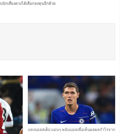
ักเสี่ยงดวงได้เลือกลงทุนอีกด้วย
แทงบอลสเต็ป แม่นๆ พนันบอลเพื่อเห็นผลผลกำไรจาก