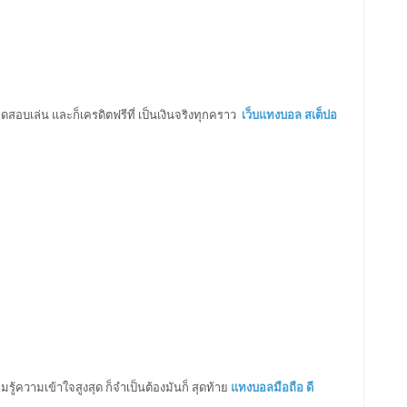
้ทดสอบเล่น และก็เครดิตฟรีที่ เป็นเงินจริงทุกคราว
เว็บแทงบอล สเต็ปอ
รู้ความเข้าใจสูงสุด ก็จำเป็นต้องมันก็ สุดท้าย
แทงบอลมือถือ ดี