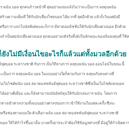
กการ พนัน บอล ทุกคนก้าวหน้าที่ สุดอย่างแจ่มแจ้งไม่ว่าจะเป็นการ ลงทุนพนัน
างความเต็มที่ ให้กับนักเสี่ยงโชคบอล ได้มากที่ สุดอีกด้วย แล้วก็เว้นแต่ยังมี
หรือการ แจกโบนัสพิเศษและก็การ มีค่าคอมมิชชั่นให้กับนักเสี่ยงดวงบอล อีกด้วย
นสิ่งจำเป็นต่อนักเสี่ยงดวงบอล ทุกคนอย่างแท้จริงทั้งยังในลักษณะของเงินลงทุนที่ ใช
ยังไม่มีเงื่อนไขอะไรก็แล้วแต่ทั้งมวลอีกด้วย
นธ์ฟุตบอล ระหว่างชาติ กับการ เป็นวิถีทางการ ลงทุนพนัน บอล ออนไลน์ในขณะนี้
ว่าจะเป็นการ ลงทุนพนัน บอล ในแบบอย่างใดก็ตามกับการ ลงทุนกับหนทางที่
วย กับเว็บไซต์พนัน บอล สมาคมสหพันธ์ฟุตบอล ระหว่างชาติซึ่งเป็นเว็บไซต์แทงบอล
ได้อย่างดีเยี่ยม และก็ยังสามารถมัธยัสถ์ทุนให้กับนักเล่นการ พนัน โดยการ
กทางเข้าต่างๆรวมทั้งแบบอย่างต่างๆของการ เข้าใช้งานในแต่ละครั้ง ซึ่งจะ
กัดหรือช่องทางแบบใด ตัวเลือก พนัน บอล สมาคมสหพันธ์ฟุตบอล ระหว่างชาติ
 ให้ได้กำไรขึ้นมานั้น บางครั้งอาจจะจำต้องใช้ข้อมูลต่างๆที่ มีอยู่ให้กำเนิดความ