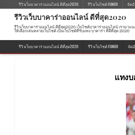
รีวิวเว็บบาคาร่าออนไลน์ ดีที่สุด2020
รีวิวเว็บไซต์ FUN88
จัดอ
รีวิวเว็บบาคาร่าออนไลน์ ดีที่สุด2020
รีวิวเว็บบาคาร่าออนไลน์ ดีที่สุด2020 เว็บไซต์บาคาร่าออนไลน์ เรามาแน
ให้เลือกเล่นหลายเว็บไซต์ เป็นเว็บไซต์ที่รับแทง บาคาร่า ที่ดีที่สุด 2020
รีวิวเว็บบาคาร่าออนไลน์ ดีที่สุด2020
รีวิวเว็บไซต์ FUN88
จัด
แทงบอ