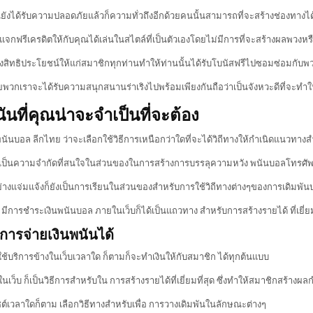
้นยังได้รับความปลอดภัยแล้วก็ความทั่วถึงอีกด้วยคนนั้นสามารถที่จะสร้างช่องทางได
การแจกฟรีเครดิตให้กับคุณได้เล่นในสไตล์ที่เป็นตัวเองโดยไม่มีการที่จะสร้างผลพวง
ร้างสิทธิประโยชน์ให้แก่สมาชิกทุกท่านทำให้ท่านนั้นได้รับโบนัสฟรีไปซอมซ่อมกับพ
พวกเราจะได้รับความสนุกสนานร่าเริงไปพร้อมเพียงกันถือว่าเป็นจังหวะดีที่จะทำให้
ที่คุณน่าจะจำเป็นที่จะต้อง
งพนันบอล ลีกไทย ว่าจะเลือกใช้วิธีการเหนือกว่าใดที่จะได้วิถีทางให้กำเนิดแนวทาง
็จะเป็นความจำกัดที่สนใจในส่วนของในการสร้างการบรรลุความหวัง พนันบอลโทรศัพ
ย่างแจ่มแจ้งก็ยังเป็นการเรียนในส่วนของสำหรับการใช้วิถีทางต่างๆของการเดิมพัน
 มีการชำระเงินพนันบอล ภายในเว็บก็ได้เป็นแถวทาง สำหรับการสร้างรายได้ ที่เยี่ยม
ารจ่ายเงินพนันได้
ริการข้างในเว็บเวลาใด ก็ตามก็จะทำเงินให้กับสมาชิก ได้ทุกต้นแบบ
ว็บ ก็เป็นวิธีการสำหรับใน การสร้างรายได้ที่เยี่ยมที่สุด ซึ่งทำให้สมาชิกสร้าง
ซต์เวลาใดก็ตาม เลือกวิธีทางสำหรับเพื่อ การวางเดิมพันในลักษณะต่างๆ