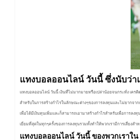
แทงบอลออนไลน์ วันนี้ ซึ่งนับว่
แทงบอลออนไลน์ วันนี้ เงินที่ไม่มากมายหรือเปล่าน้อยจนกระทั่ง เคร
สำหรับในการสร้างกำไรในลักษณะต่างๆของการลงทุนและไม่ยากจากการใ
เพื่อได้มีเงินทุนเพิ่มและก็สามารถเอามาสร้างกำไรสำหรับเพื่อการลงทุ
เยี่ยมที่สุดในทุกๆครั้งของการลงทุนรวมทั้งทำให้พวกเรามีการเสี่ยงสำหร
แทงบอลออนไลน์ วันนี้ ของพวกเราใ