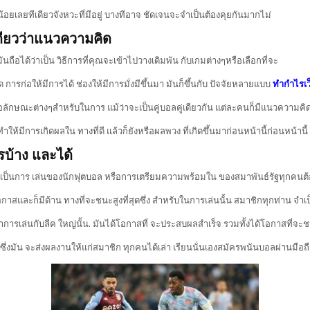
อยเลยทีเดียวจังหวะที่มีอยู่ บางทีอาจ ชัดเจนจะจำเป็นต้องคุยกันมากไม่
ดียวว่าแนวความคิด
ได้ว่าเป็น วิธีการที่คุณจะเข้าไปวางเดิมพัน กับเกมต่างๆหรือเลือกที่จะ
 การก่อให้มีการได้ ช่องให้มีการมั่งมีขึ้นมา มันก็ขึ้นกับ ปัจจัยหลายแบบ
ทำกำไรเ
หรือลักษณะต่างๆสำหรับในการ แม้ว่าจะเป็นคู่บอลคู่เดียวกัน แต่ละคนก็มีแนวความคิ
ให้มีการเกิดผลใน ทางที่ดี แล้วก็ยังหรือผลพวง ที่เกิดขึ้นมาก่อนหน้านี้ก่อนหน้านี้
รบ้าง และได้
จะเป็นการ เล่นของนักฟุตบอล หรือการเตรียมความพร้อมใน ของสมาพันธ์รัฐทุกคนต้
กาสและก็มีด้าน ทางที่จะชนะสูงที่สุดซึ่ง สำหรับในการเล่นนั้น สมาชิกทุกท่าน จำ
ารเล่นกับลีค ใหญ่นั้น. มันได้โอกาสที่ จะประสบผลสำเร็จ รวมทั้งได้โอกาสที่จะชนะ
ซึ่งมัน จะส่งผลงานให้แก่สมาชิก ทุกคนได้เล่า เรียนนั่นเองสมัครพนันบอลผ่านมือถ