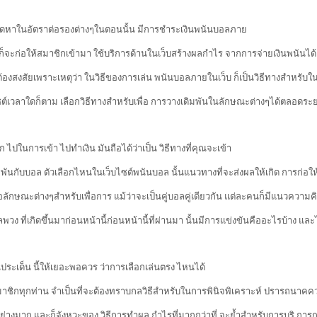
รคิดหาในอัตราต่อรองต่างๆในตอนนั้น มีการชำระเงินพนันบอลภาย
ะก็จะก่อให้สมาชิกเข้ามา ใช้บริการด้านในเว็บสร้างผลกำไร จากการจ่ายเงินพนันไ
้องสงสัยเพราะเหตุว่า ในวิธีของการเล่น พนันบอลภายในเว็บ ก็เป็นวิธีทางสำหรับใน 
ซต์เวลาใดก็ตาม เลือกวิธีทางสำหรับเพื่อ การวางเดิมพันในลักษณะต่างๆได้ตลอดระ
ในการเข้า ไปทำเงิน มันถือได้ว่าเป็น วิธีทางที่คุณจะเข้า
มพันกับบอล ตัวเลือกไหนในเว็บไซต์พนันบอล นั้นแนวทางที่จะส่งผลให้เกิด การก่อให
รือลักษณะต่างๆสำหรับเพื่อการ แม้ว่าจะเป็นคู่บอลคู่เดียวกัน แต่ละคนก็มีแนวความ
ผลพวง ที่เกิดขึ้นมาก่อนหน้านี้ก่อนหน้านี้ที่ผ่านมา นั้นมีการแข่งขันคืออะไรบ้าง แ
ระเด็น นี้ให้เยอะพอควร ว่าการเลือกเล่นตรง ไหนได้
มาชิกทุกท่าน จำเป็นที่จะต้องทราบกลวิธีสำหรับในการพินิจพิเคราะห์ ปรารถนาคความย
่างมาก และก็จังหวะของ วิธีการทำผล กำไรที่มากกว่าที่ จะย้ำสำหรับการบริ การ