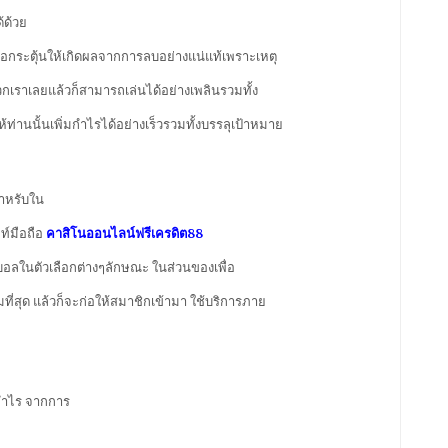
้ด้วย
หรือกระตุ้นให้เกิดผลจากการลบอย่างแน่แท้เพราะเหตุ
วกเราเลยแล้วก็สามารถเล่นได้อย่างเพลินรวมทั้ง
ท่านนั้นเพิ่มกำไรได้อย่างเร็วรวมทั้งบรรลุเป้าหมาย
สำหรับใน
ท์มือถือ
คาสิโนออนไลน์ฟรีเครดิต88
บอลในตัวเลือกต่างๆลักษณะ ในส่วนของเพื่อ
ที่สุด แล้วก็จะก่อให้สมาชิกเข้ามา ใช้บริการภาย
ผลกำไร จากการ