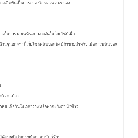
บการวางเดิมพันเป็นการตกลงใจ ของพวกเราเอง
ทางในการ เล่นพนันอย่าง แม่นในเว็บ ไซต์เพื่อ
องล้วนๆนอกจากนี้เว็บไซต์พนันบอลยัง มีตัวช่วยสำหรับ เพื่อการพนันบอล
น
ก่โลกแม้ว่า
กหน เชื่อวันในเวลาว่าง หรือพวกฝรั่งตา น้ำข้าว
ด้แน่ๆซึ่ง ในการเลือก เล่นมันก็ห้าม