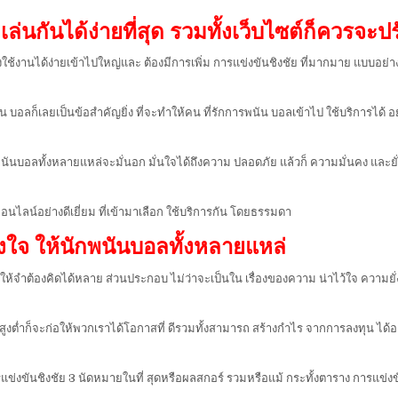
่นกันได้ง่ายที่สุด รวมทั้งเว็บไซต์ก็ควรจะปร
้งใช้งานได้ง่ายเข้าไปใหญ่และ ต้องมีการเพิ่ม การแข่งขันชิงชัย ที่มากมาย แบบอย่า
ลก็เลยเป็นข้อสำคัญยิ่ง ที่จะทำให้คน ที่รักการพนัน บอลเข้าไป ใช้บริการได้ อ
่นัก พนันบอลทั้งหลายแหล่จะมั่นอก มั่นใจได้ถึงความ ปลอดภัย แล้วก็ ความมั่นคง และ
ออนไลน์อย่างดีเยี่ยม ที่เข้ามาเลือก ใช้บริการกัน โดยธรรมดา
ลงใจ ให้นักพนันบอลทั้งหลายแหล่
หตุ ให้จำต้องคิดได้หลาย ส่วนประกอบ ไม่ว่าจะเป็นใน เรื่องของความ น่าไว้ใจ ความยั
ำก็จะก่อให้พวกเราได้โอกาสที่ ดีรวมทั้งสามารถ สร้างกำไร จากการลงทุน ได้อย่าง
แข่งขันชิงชัย 3 นัดหมายในที่ สุดหรือผลสกอร์ รวมหรือแม้ กระทั้งตาราง การแข่งข