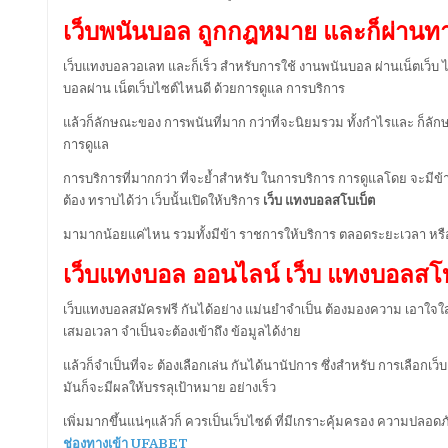
เว็บพนันบอล ถูกกฎหมาย และก็ผ่านทา
เว็บแทงบอลวอเลท และก็เร็ว สำหรับการใช้ งานพนันบอล ผ่านเน็ตเว็บ
บอลผ่าน เน็ตเว็บไซต์ไหนดี ด้วยการดูแล การบริการ
แล้วก็ลักษณะของ การพนันที่มาก กว่าที่จะนิยมรวม ทั้งกำไรและ ก็ลั
การดูแล
การบริการที่มากกว่า ที่จะย้ำสำหรับ ในการบริการ การดูแลโดย จะมีข
ต้อง ทราบได้ว่า เว็บนั้นเปิดให้บริการ
เว็บ แทงบอลสโบเบ็ต
มามากน้อยแค่ไหน รวมทั้งมีข้า ราชการให้บริการ ตลอดระยะเวลา หรือไ
เว็บแทงบอล ออนไลน์ เว็บ แทงบอลสโบเบ
เว็บแทงบอลสมัครฟรี กันได้อย่าง แม่นยำจำเป็น ต้องมองความ เอาใจใส่ ใน
เสมอเวลา จำเป็นจะต้องเข้าถึง ข้อมูลได้ง่าย
แล้วก็จำเป็นที่จะ ต้องเลือกเล่น กันได้นานัปการ ซึ่งสำหรับ การเลือกเว็บ 
มันก็จะมีผลให้บรรลุเป้าหมาย อย่างเร็ว
เพิ่มมากขึ้นแน่ๆแล้วก็ ควรเป็นเว็บไซต์ ที่มีเกราะคุ้มครอง ความปลอ
ช่องทางเข้า UFABET