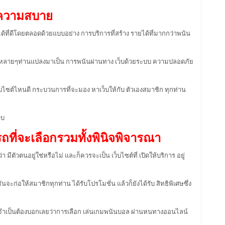
่อความสบาย
ี่ดีโดยตลอดด้วยแบบอย่าง การบริการที่สร้าง รายได้ที่มากกว่าพนัน
้ ที่หลายๆท่านแปลงมาเป็น การพนันผ่านทาง เว็บด้วยระบบ ความปลอดภัย
บไซต์ไหนดี กระบวนการที่จะมอง หาเว็บให้กับ ตัวเองสมาชิก ทุกท่าน
็บ
ถที่จะเลือกรวมทั้งพินิจพิจารณา
ตัวตนอยู่ใช่หรือไม่ และก็ควรจะเป็น เว็บไซต์ที่ เปิดให้บริการ อยู่
มันจะก่อให้สมาชิกทุกท่าน ได้รับโปรโมชั่น แล้วก็ยังได้รับ สิทธิพิเศษซึ่ง
 เล่นจำเป็นต้องบอกเลยว่าการเลือก เล่นเกมพนันบอล ผ่านหนทางออนไลน์