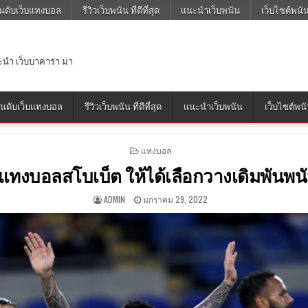
ันดับเว็บแทงบอล
รีวิวเว็บพนัน ที่ดีที่สุด
แนะนำเว็บพนัน
เว็บไซต์พนัน
ะนำ เว็บบาคาร่า มา
อันดับเว็บแทงบอล
รีวิวเว็บพนัน ที่ดีที่สุด
แนะนำเว็บพนัน
เว็บไซต์พนั
POSTED
แทงบอล
IN
 แทงบอลสโบเบ็ต ให้ได้เลือกวางเดิมพันพน
ADMIN
มกราคม 29, 2022