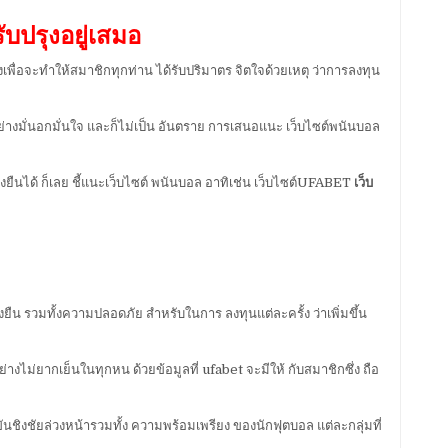
ับปรุงอยู่เสมอ
งเพื่อจะทำให้สมาชิกทุกท่าน ได้รับปริมาตร จิตใจด้วยเหตุ ว่าการลงทุน
ย่างมั่นอกมั่นใจ และก็ไม่เป็น อันตราย การเสนอแนะ เว็บไซต์พนันบอล
ยั่งยืนได้ ก็เลย ชี้แนะเว็บไซต์ พนันบอล อาทิเช่น เว็บไซต์UFABET
เว็บ
่งยืน รวมทั้งความปลอดภัย สำหรับในการ ลงทุนแต่ละครั้ง ว่าเพิ่มขึ้น
ไม่ยากเย็นในทุกหน ด้วยข้อมูลที่ ufabet จะมีให้ กับสมาชิกซึ่ง ถือ
ันชิงชัยล่วงหน้ารวมทั้ง ความพร้อมเพรียง ของนักฟุตบอล แต่ละกลุ่มที่