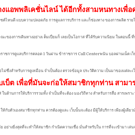
งแอพพลิเคชั่นไลน์ ได้อีกทั้งสามหนทางเพื
 ไซต์ไหนดี แบบความปลอดภัย การดูแลการบริการ และก็ช่องทาง ของการผลิต รายได้ท
กษณะของการเดินทางอย่างเ ต็มเปี่ยมก็ เลยเป็นโอกาส ที่ได้รับความนิยม ในตอนนี
้าราชการดูแลบริการตลอด 1 วันผ่าน ข้าราชการ Call Centerพนัน บอลผ่านเน็ต เว็
ม่ซึ่งสำหรับการดูเหมือน จำเป็นต้อง ตรวจข้อมูล ประวัติความ เป็นมาของแต่ละเว
็ต เพื่อที่มันจะก่อให้สมาชิกทุกท่าน สามาร
ด้านการให้บริการรวมทั้ง จำเป็นที่จะต้อง มองวิถีทาง สำหรับการสื่อ สารเพราะว่า มี
ให้กับตัวเองสมาชิกทุกท่าน ควรต้องดูและ เว็บนั้นจะต้อง มีผู้ให้บริการ เพียงผู้เดียว
ดภัย อย่างยิ่งสุดที่จะทำให้สมาชิก กำเนิดความเชื่อ มั่นสำหรับใน การที่จะเข้ามา