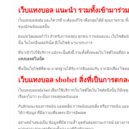
เว็บแทงบอล แนะนํา รวมทั้งเข้ามาร่วมเล
เว็บแทงบอลufa และก็ควรที่ จะต้องแก้ไข เพื่อกลุ่มได้มี คุณภาพรวม ทั
ของนักพนันบอลนั้น
ย่อมหวังผลผลกำไร สำหรับการลงทุน ทุกหน การเสนอแนะ เว็บไซต์พนัน บอ
นั้น ในโลกอินเตอร์เน็ต มีเว็บไซต์ นานาประการ
ที่น่าเข้าไปใช้บริการ แม้กระนั้นดังนี้ รวมทั้งทั้งหมดเว็บ ไซต์ไหนที
แทงบอลสโบเบ็ต
ซึ่งเป็นเว็บไซต์ที่ตาม มาตรฐานได้รับ การยินยอมรับ จากนักเสี่ยง โชค
เว็บแทงบอล sbobet สิ่งที่เป็นการตก
เว็บแทงบอลufa bet เลือกใช้บริการเว็บ ไซต์ใดเว็บ ไซต์หนึ่งนั้น ก็มีเ
เรื่อยๆไม่ว่า จะเป็นการลงทุนพนันบอล
กับลักษณะของการพนัน บอลสเต็ป การพนันบอลเต็ง หรือการพนัน บอลสูงต่
ได้ว่าข้อมูล ที่มีความเที่ยงตรง มีการอัพเดท
อย่างสม่ำเสมอเป็น ข้อมูลที่มีความล้ำ ยุคทันต่อสถานะการณ์ อย่างการ
พวกเราจะสามารถรู้รวมทั้งเอา มาพินิจพิจารณา