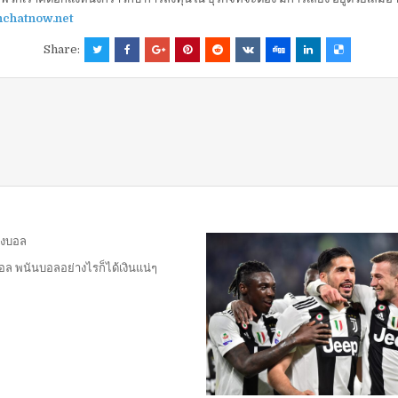
nchatnow.net
Share:
ล พนันบอลอย่างไรก็ได้เงินแน่ๆ