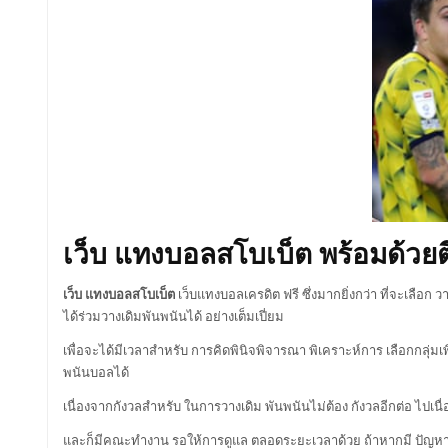
เว็บ แทงบอลสโบเบ็ต พร้อมด้วย
เว็บ แทงบอลสโบเบ็ต
เว็บแทงบอลเครดิต ฟรี ซึ่งมากยิ่งกว่า ที่จะเลือก
ได้ร่วมวางเดิมพันพนันได้ อย่างเต็มเปี่ยม
เพื่อจะได้มีเวลาสำหรับ การคิดพินิจพิจารณา พิเคราะห์การ เลือกกลุ่มเ
พนันบอลได้
เนื่องจากกังวลสำหรับ ในการวางเดิม พันพนันไม่ต้อง กังวลอีกต่อ ไปเนื
และก็มีคณะทำงาน รอให้การดูแล ตลอดระยะเวลาด้วย ถ้าหากมี ปัญหาห