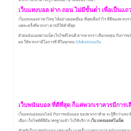
เว็บแทงบอล ฝาก ถอน ไม่มีขั้นต่ํา เพื่อเป็น
เว็บแทงบอลภาษาไทย ได้อย่างยอดเยี่ยม ที่สุดเพื่อกำไร ที่ดีของพวกเ
แต่ละครั้งที่พวกเรา ควรมีให้ต่ำที่สุด
ด้วยพนันบอลผ่านเน็ต เว็บไซต์ไหนดี หากพวกเรา เลือกลงทุน กับการพนั
ผล ให้พวกเรามีโอการที่ ดีในทุกหน
Ufabetถอนเงิน
เว็บพนันบอล ที่ดีที่สุด ก็แค่พวกเราควรมีการเ
เว็บแทงบอลออนไลน์ กับการพนันบอล ของพวกเราด้วย จะรู้สึกว่าแทง ที่แ
เลือก เว็บไซต์ที่ดีมีมาตรฐานเข้า ไปใช้บริการ
เว็บ แทงบอลสโบเบ็ต
สำหรับในการพนันบอล แต่ละครั้ง บางครั้ง บางคราวการ พนันบอลหาก พวกเ