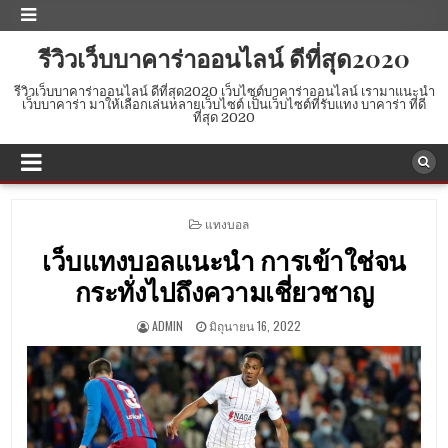
รีวิวเว็บบาคาร่าออนไลน์ ดีที่สุด2020
รีวิวเว็บบาคาร่าออนไลน์ ดีที่สุด2020 เว็บไซต์บาคาร่าออนไลน์ เรามาแนะนำ
เว็บบาคาร่า มาให้เลือกเล่นหลายเว็บไซต์ เป็นเว็บไซต์ที่รับแทง บาคาร่า ที่ดี
ที่สุด 2020
POSTED
แทงบอล
IN
เว็บแทงบอลแนะนํา การเข้าใช่จน
กระทั่งไปถึงความเชี่ยวชาญ
ADMIN
มิถุนายน 16, 2022