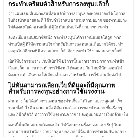
กระทำเตรียมตัวสำหรับการลงทุนแล้วก็
วางแผนเล่น ที่เหมาะสมที่สุด แล้วก็การลง ทุนของพวกเราจะได้ โอกาส
ไปถึง เป้าหมายและก็ ได้รับกำไรกลับ มาตามความอยาก ของท่านอย่าง
ไม่ต้องสงสัยด้วย เหตุนี้แม้ผู้ใด กันแน่พอใจก็ สามารถกระทำ
ลงทะเบียน เป็นสมาชิกเพื่อ กระทำลงทุนได้การ พนันบอลให้ถูก หาก
ท่านเป็นผู้ ที่ให้ความสนใจ สำหรับในการลง ทุนและก็อยากได้กระ ทำ
ลงทุนในวิถี ทางที่มีความสบาย ก็จำต้องกระทำ ใช้งานผ่าน ทางเว็บที่
เปิดให้บริการเพราะ เว็บที่เปิดให้ บริการนั้นพวกเราสา มารถกระทำเข้า
ถึงและก็สามารถ กระทำการใช้งาน ได้ตลอด 1 วัน โดยที่นัก ลงทุนไม่
ต้องกระ ทำเดินทาง ให้เสียเวล่ำเวลา สำหรับเพื่อการใช้ งานอีกต่อไป
ไม่ทันสามารถเลือกเว็บที่ดีและก็มีคุณภาพ
สำหรับการลงทุนอย่างการใช้แรงงาน
ผ่านทางเว็บ ได้แล้วการลงทุน ของท่านก็จะ ได้โอกาสบรร ลุผลสำเร็จ
รวม ทั้งกำไรคืน มาตามสิ่ง ที่มีความต้อง การของท่านมาก ขึ้นเรื่อยๆ
และ ก็นี่ก็คือวิถี ทางการใช้แรง งานจากการ ลงทุนผ่านทาง เว็บกล้วยๆใน
ตอนนี้นั้นมีเยอะ แยะโดยคนไม่ ใช่น้อยบาง ครั้งอาจจะเคย รับรู้กันมา
มากมาย แต่ว่าเนื่อง จากว่ากลุ่ม บอลเวลานี้นั้น มีการทำแต้มกัน ออกจะ