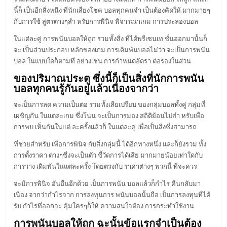
นี้ก็ เป็นอีกสิ่งหนึ่ง ที่นักเสี่ยงโชค บอลทุกคนจำ เป็นต้องคิดให้ มากมายๆ
กับการใช้ สูตรต่างๆสำ หรับการพินิจ พิจารณาเกม การประลองบอล
ในแต่ละคู่ การพนันบอลให้ถูก รวมทั้งสิ่ง ที่ได้พรีเซนเท ชั่นออกมานั้นก็
จะ เป็นส่วนประกอบ หลักของเกม การเดิมพันบอลไม่ว่า จะเป็นการพนัน
บอล ในแบบใดก็ตามที่ อย่างเช่น การกำหนดอัตรา ต่อรองในส่วน
ของปริมาณประตู ซึ่งนี้ก็เป็นสิ่งที่นักการพนัน
บอลทุกคนรู้กันอยู่แล้วเนื่องจากว่า
จะเป็นการลด ความเป็นต่อ รวมทั้งเสียเปรียบ ของกลุ่มบอลทั้งคู่ กลุ่มที่
เผชิญกัน ในแต่ละเกม ซึ่งโน่น จะเป็นการมอง สถิติย้อนไปสำ หรับเพื่อ
การพบ เห็นกันในแต่ ละครั้งแล้วก็ ในแต่ละคู่ เพื่อเป็นสิ่งซึ่งสามารถ
ที่ช่วยสำหรับ เพื่อการพินิจ กับสิ่งกลุ่มนี้ ได้อีกทางหนึ่ง และก็ยังรวม ทั้ง
การตั้งราคา ต่างๆซึ่งจะเป็นตัว ชี้วัดการได้เสีย มากมายน้อยเท่าใดกับ
การวาง เดิมพันในแต่ละครั้ง โดยตรงกับ ราคาต่างๆ พวกนี้ ที่จะควร
จะมีการพินิจ อันอื่นอีกด้วย เป็นการพนัน บอลแล้วก็กำไร คืนกลับมา
เนื่อง จากว่ากำไรจาก การลงทุนการ พนันบอลนั้นถือ เป็นการลงทุนที่ได้
รับ กำไรที่ออกจะ คุ้มใครๆก็ให้ ความสนใจต้อง การกระทำใช้งาน
การพนันบอลให้ถูก ฉะนั้นข้อแรกจำเป็นต้อง