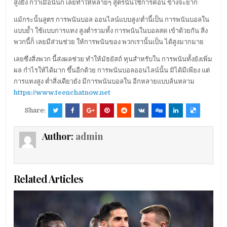
สูงยิ่ง กว่าเมื่อนั้นก็ เลยทำให้หลายๆ สูตรนั้นใช้การค่อน ข้างจะยาก
แม้กระนั้นสูตร การพนันบอล ออนไลน์แบบสูง/ต่ำนี้เป็น การพนันบอลใน
แบบย้ำ ใช้แบบการแทง สูงต่ำรวมทั้ง การพนันในบอลสด เข้าด้วยกัน สิ่ง
พวกนี้ก็ เลยมีส่วนช่วย ให้การพนันของ พวกเรานั้นเป็น ได้สูงมากมาย
เลยซึ่งสิ่งพวก นี้ส่งผลช่วย ทำให้มัธยัสถ์ ทุนสำหรับใน การพนันทั้งยังเพิ่ม
ผล กำไรให้ได้มาก ขึ้นอีกด้วย การพนันบอลออนไลน์นั้น มิได้มีเพียง แต่
การแทงสูง ต่ำสิ่งเดียวยัง มีการพนันบอลใน อีกหลายแบบล้นหลาม
https://www.teenchatnow.net
Share:
Author:
admin
Related Articles