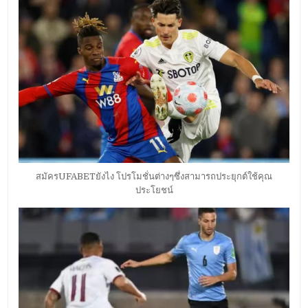
สมัครUFABETยังไง โปรโมชั่นต่างๆซึ่งสามารถประยุกต์ใช้คุณ
ประโยชน์