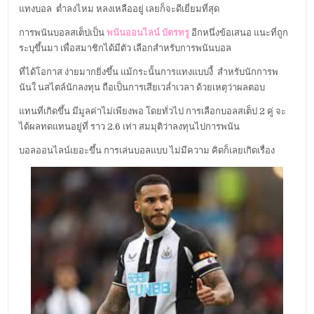
แทงบอล ต่ำลงไหม หลงเหลืออยู่ เลยก็จะดีเยี่ยมที่สุด
การพนันบอลสเต็ปเป็น
พนันออนไลน์ บัตรทรู
อีกหนึ่งข้อเสนอ แนะที่ถูก
ระบุขึ้นมา เพื่อสมาชิกได้มีตัว เลือกสำหรับการพนันบอล
ที่ได้โอกาส ง่ายมากยิ่งขึ้น แม้กระนั้นการแทงแบบงี้ สำหรับนักการพ
นันใ นสไตล์นักลงทุน ถือเป็นการเสียเวล่ำเวลา ด้วยเหตุว่าผลตอบ
แทนที่เกิดขึ้น มีมูลค่าไม่เพียงพอ โดยทั่วไป การเลือกบอลสเต็ป 2 คู่ จะ
ได้ผลทดแทนอยู่ที่ ราว 2.6 เท่า สมมุติว่าลงทุนไปการพนัน
บอลออนไลน์เยอะขึ้น การเล่นบอลแบบ ไม่มีความ คิดก็เลยเกิดเรื่อง