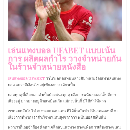
เล่นแทงบอล UFABET แบบเน้น
การ ผลิตผลกำไร วางจำหน่ายกัน
ในร้านจำหน่ายหนังสือ
เล่นแทงบอล UFABET
ว่าได้ผลทดแทนหลายสิบ หลายร้อยเท่าเล่นแทง
บอล แต่ว่ามีเงื่อนไขอยู่เพียงอย่าง เดียวเป็น
บอลทุกคู่ที่เลือกม าจำเป็นต้องชนะทุกคู่ เมื่อการพนัน บอลสเต็ปมีการ
เสี่ยงอยู่ มากมายอยู่ด้วยเหมือนกัน แม้กระนั้นก็ มิได้ทำให้พวก
เราถอบกลับไปไม่ เพราะผลตอบแทน ที่ได้นั้นมันทำ ให้น่าทดสอบที่ จะ
เสียงการที่พวก เราสำเร็จทดแทนสูงจากการ พนันบอลสเต็ปนั้น
พวกเราก็เลยจำต้อง คิดหาเคล็ดลับแนวทาง ต่างๆเพื่อก ารเสี่ยงต่างๆ เล่น