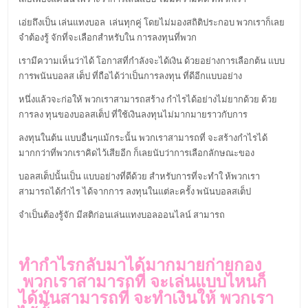
เอ่ยถึงเป็น เล่นแทงบอล เล่นทุกคู่ โดยไม่มองสถิติประกอบ พวกเราก็เลย
จำต้องรู้ จักที่จะเลือกสำหรับใน การลงทุนที่พวก
เรามีความเห็นว่าได้ โอกาสที่กำลังจะได้เงิน ด้วยอย่างการเลือกต้น แบบ
การพนันบอลส เต็ป ที่ถือได้ว่าเป็นการลงทุน ที่ดีอีกแบบอย่าง
หนึ่งแล้วจะก่อให้ พวกเราสามารถสร้าง กำไรได้อย่างไม่ยากด้วย ด้วย
การลง ทุนของบอลสเต็ป ที่ใช้เงินลงทุนไม่มากมายราวกับการ
ลงทุนในต้น แบบอื่นๆแม้กระนั้น พวกเราสามารถที่ จะสร้างกำไรได้
มากกว่าที่พวกเราคิดไว้เสียอีก ก็เลยนับว่าการเลือกลักษณะของ
บอลสเต็ปนั้นเป็น แบบอย่างที่ดีด้วย สำหรับการที่จะทำใ ห้พวกเรา
สามารถได้กำไร ได้จากการ ลงทุนในแต่ละครั้ง พนันบอลสเต็ป
จำเป็นต้องรู้จัก มีสติก่อนเล่นแทงบอลออนไลน์ สามารถ
ทำกำไรกลับมาได้มากมายก่ายกอง
พวกเราสามารถที่ จะเล่นแบบไหนก็
ได้มันสามารถที่ จะทำเงินให้ พวกเรา