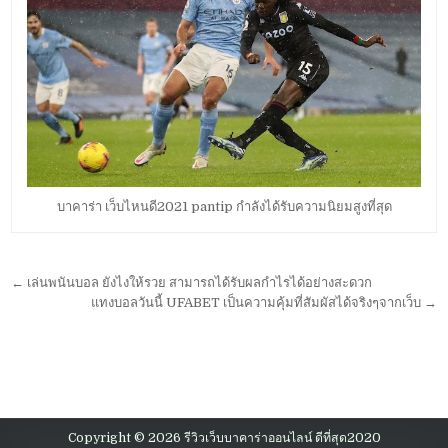
บาคาร่า เว็บไหนดี2021 pantip กำลังได้รับความนิยมสูงที่สุด
เมนู
← เล่นพนันบอล ยังไงให้รวย สามารถได้รับผลกำไรได้อย่างสะดวก
นำทาง
แทงบอลวันนี้ UFABET เป็นความคุ้มที่สัมผัสได้จริงๆจากเว็บ →
เรื่อง
Copyright © 2026 รีวิวเว็บบาคาร่าออนไลน์ ดีที่สุด2020