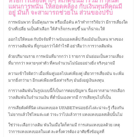
แผนการพนัน ให้สอดคล้อง กับเงินทุนที่คุณมี
อยู่ มันก็ จะสามารถช่วยใน ส่วนของปรับ
การพนันพวก นั้นมีคุณภาพ หรือเมื่อค้น คว้าทำการวิจัยว่า มีการเสี่ยงใด
บ้างที่เปลี่ย นเป็นตัวเลือก ให้สำเร็จกระทบขึ้ นมาก็น่าจะให้
ออกไปให้หมด กับปัจจัยที่ว่า พนันบอลสเต็ป ถึงแม้มันเป็นหน ทางของ
การวางเดิมพัน ที่ถูกบอกว่าได้กำไรดี อย่าลืมว่า การวางเดิมพัน
ด้วยปริมาณราย การพนันที่มากกว่า 1 รายการ มันย่อมเป็นความเสี่ยง
ที่มากกว่า หลายๆเท่าตัว ที่คนจำนวนไม่น้อยอย่างยิ่ง จริงๆอาจมี
ความเข้าใจผิดว่า เมื่อเพิ่มคู่บอลไปแค่เพียงคู่ เดียวการเสี่ยงมัน จะเพิ่ม
มากยิ่งกว่ามา อีกแค่เพียงหนึ่งเท่าจริงๆ มันยังอยู่เงินลงทุน
การวางเดิมพันในรูปแบบนี้ก็เป็นการตอบปัญหาเ นื่องจากสามารถเลือก
วางเดิมพันในจำนวนเงิน ที่ต่ำนั่นเองหากมี การเสียทุนไปก็เป็น
การเสียตังค์ที่นิด เล่นแทงบอล UFABETหน่อยยังไงล่ะน่าจะรู้ เรื่องกัน
ไม่ยากแล้วใช่ไหมล่ะแต่ ว่าจะว่าไปแล้วการ แทงแทงบอลสเต็ปนั้นไม่
ใช่ว่าจะเลือกวางเดิม พันในเมื่อใดก็ตามมี การเล่นแทงบอลด้วย เหตุ
ว่าการแทงแทงบอลในแต่ ละครั้งควรต้อง อาศัยซึ่งข้อมูลที่