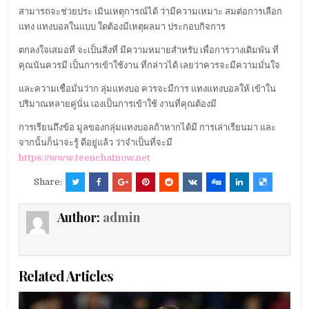
สามารถจะช่วยประ เมินเหตุการณ์ได้ ว่ามีความเหมาะ สมต่อการเลือก
แทง แทงบอลในแบบ ใดต้องมีเหตุผลมา ประกอบกิจการ
ตกลงใจเสมอที่ จะเป็นสิ่งที่ มีความหมายสำหรับ เพื่อการวางเดิมพัน ที่
คุณนันควรมี เป็นการเข้าใช้งาน ที่กล่าวได้ เลยว่าควรจะมีความมั่นใจ
และความเชื่อมั่นว่าก ลุ่มแทงบอ ควรจะมีการ แทงแทงบอลให้ เข้าใน
ปริมาณหลายคู่นั่น เองเป็นการเข้าใช้ งานที่คุณต้องมี
การเรียนถึงข้อ มูลของกลุ่มแทงบอลถ้าหากได้มี การเล่าเรียนมา และ
จากนั้นก็น่าจะรู้ ดีอยู่แล้ว ว่าจำเป็นที่จะมี
https://www.teenchatnow.net
Share:
Author:
admin
Related Articles