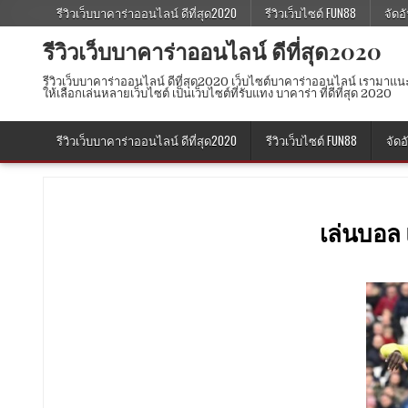
รีวิวเว็บบาคาร่าออนไลน์ ดีที่สุด2020
รีวิวเว็บไซต์ FUN88
จัดอ
รีวิวเว็บบาคาร่าออนไลน์ ดีที่สุด2020
รีวิวเว็บบาคาร่าออนไลน์ ดีที่สุด2020 เว็บไซต์บาคาร่าออนไลน์ เรามาแน
ให้เลือกเล่นหลายเว็บไซต์ เป็นเว็บไซต์ที่รับแทง บาคาร่า ที่ดีที่สุด 2020
รีวิวเว็บบาคาร่าออนไลน์ ดีที่สุด2020
รีวิวเว็บไซต์ FUN88
จัด
เล่นบอล 