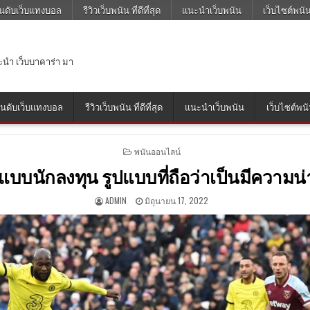
ันดับเว็บแทงบอล
รีวิวเว็บพนัน ที่ดีที่สุด
แนะนำเว็บพนัน
เว็บไซต์พนัน
ะนำ เว็บบาคาร่า มา
อันดับเว็บแทงบอล
รีวิวเว็บพนัน ที่ดีที่สุด
แนะนำเว็บพนัน
เว็บไซต์พนั
POSTED
พนันออนไลน์
IN
แบบนักลงทุน รูปแบบที่ถือว่าเป็นมีความน่
ADMIN
มิถุนายน 17, 2022