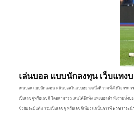
เล่นบอล แบบนักลงทุน เว็บแทงบอล
เล่นบอล แบบนักลงทุน พนันบอลในแบบอย่างหนึ่งที่ รวมทั้งได้โอกาสก
เป็นเลขคู่หรือเลขคี่ โดยสามารถ เล่นได้อีกทั้ง แทงบอลลำ พังรวมทั้งบ
ชิงชัยจะมีแต้ม รวมเป็นเลขคู่ หรือเลขคี่เพียง แค่นั้นการที่ พวกเราจ