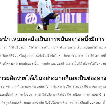
ํา เล่นบอลถือเป็นการพนันอย่างหนึ่งมีการ
ห้พวก เรานำเงินไป ลงทุนมิได้ พวกเราสามารถ ทำเงินจากการ เล่นแทงบอล ได้ไพเราะ พ
้องเรียน ให้ข้อมูลในคู่ เกมการแข่งขัน ชิงชัยในทุก วันซะก่อนว่า พวกเราได้โอ กาส
ำคัญที่หลายๆ ท่านแปลงมา เป็นการพนัน แทงบอลผ่านทาง เว็บที่กำลัง จะได้รับคว
รผลิตรายได้เป็นอย่างมากก็เลยเป็นช่องทา
 อย่างช้านาน ในระบบความปลอด ภัยการดูแล การบริการโดยจะ มีข้าราชการดู แลบ
เยี่ยมในทุกๆครั้งของ การเข้าใช้ บริการแล้วก็ยัง มีการเปิดตา รางการแข่ง ขันชิ
ั่ง ดูแล้วมองเห็น เกมการแข่งขัน ชิงชัยในกลุ่ม ที่พวกเราเล่น เสียเปรียบพวกเราก