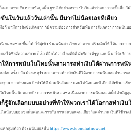
่าก็จะสามารถรับ ทราบข้อมูลพื้น ฐานได้อย่างคร่าวๆในวันแล้ววันเล่า รวมทั้งเมื่อ กี
ขันในวันแล้ววันเล่านั้น มีมากไม่น้อยเลยทีเดียว
ี ฬามีการชิงชัยเกิดมาก ก็มีความต้อง การสำหรับเพื่อ การสังเกตว่า การพนันบอลให
มนิ ยมชมชอบขึ้น ก็ทำให้ผู้เข้า ร่วมพนันชาวไทย สามารถสร้างเงินให้ ได้มากจ
ได้ซึ่งมีความสบาย ก็เร็ว ที่ถือได้ว่า เรื่องที่ดีที่ มีบริการดีๆรูปแบบนี้ มาให้
น ก็ทำให้การพนันในไทยนั้นสามารถทำเงินได้ผ่านการพน
ากถอนบ่อยครั้ง 1 วัน ด้วยเหตุว่า จะสามารถทำ เบิกเงินที่ได้จาก การพนันบอลผ่
้รับมาตรฐาน จากต่างแดน ยิ่งทำให้มี นักพนันในต่าง แดนไม่น้อยเลยที เดียวได้เข้ามา
ในไทยนั้น นิยมมากยิ่ง กว่าการพนันบอลชุด เนื่องจาก การพนันบอลสเต็ป สำคัญสุดก็
ก็รู้จักเลือกแบบอย่างที่ทำให้พวกเราได้โอกาสทำเงินใ
อนไลน์แบบบอลชุดนั้นค่อนจะราวกับ การเล่นบอลคน เดียวก็แค่จำนวน เงินที่ใช้วางเ
งแค่กลุ่มเดียว ที่จะพนันบอลนั้น
https://www.teenchatnow.net