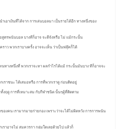
นำเอาเงินที่ได้จาก การเล่นบอลมา เป็นรายได้อีก ทางหนึ่งของ
ยสูตรพนันบอล บางทีก็อาจ จะดีจังหรือ ไม่ แม้กระนั้น
้งคราว พวกเราบางครั้ง อาจจะเห็น ว่าเป็นฟลุ๊คก็ได้
หนทางหนึ่งที่ พวกเราจะหา ผลกำไรได้แม้ กระนั้นมันบาง ทีก็อาจจะ
กเราชนะ ได้เสมอหรือ การที่พวกเราดู ก่อนติดอยู่
ั้งฤดู การที่เหมาะสม กับกีฬาชนิด นั้นๆผู้ที่ติดตาม
สายตาของคน เรามากมายก่ายกอง เพราะว่าจะได้ไม่ผิดหวัง การการพนัน
 พวกเราอาจไม่ สมควรกา กลุ่มใดเลยด้วยไป แล้วก็