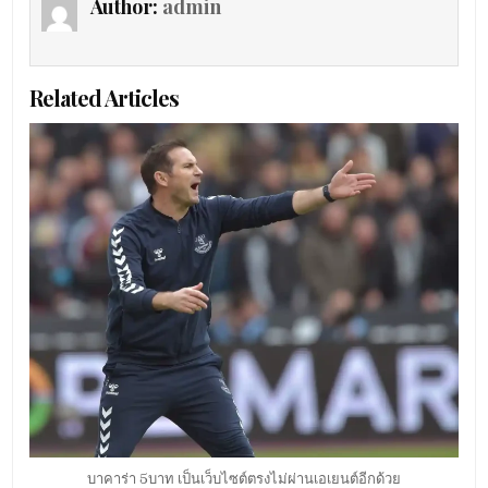
Author:
admin
Related Articles
บาคาร่า 5บาท เป็นเว็บไซต์ตรงไม่ผ่านเอเยนต์อีกด้วย