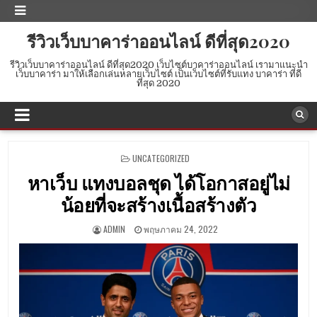
รีวิวเว็บบาคาร่าออนไลน์ ดีที่สุด2020
รีวิวเว็บบาคาร่าออนไลน์ ดีที่สุด2020 เว็บไซต์บาคาร่าออนไลน์ เรามาแนะนำ
เว็บบาคาร่า มาให้เลือกเล่นหลายเว็บไซต์ เป็นเว็บไซต์ที่รับแทง บาคาร่า ที่ดี
ที่สุด 2020
POSTED
UNCATEGORIZED
IN
หาเว็บ แทงบอลชุด ได้โอกาสอยู่ไม่
น้อยที่จะสร้างเนื้อสร้างตัว
ADMIN
พฤษภาคม 24, 2022