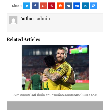
Share:
Author:
admin
Related Articles
แทงบอลออนไลน์ มือถือ สามารถเลือกเล่นกับเกมพนันบอลต่างๆ