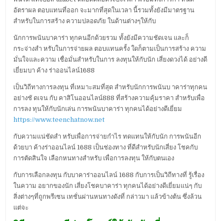
อัตราผล ตอบแทนที่ออก จะมากที่สุดในเวลา นี้รวมทั้งยังมีมาตรฐาน
สำหรับในการสร้าง ความปลอดภัย ในด้านต่างๆให้กับ
นักการพนันบาคาร่า ทุกคนอีกด้วยรวม ทั้งยังมีความชัดเจน และก็
กระจ่างสำ หรับในการจ่ายผล ตอบแทนครั้ง ใดก็ตามเป็นการสร้าง ความ
มั่นใจและความ เชื่อมั่นสำหรับในการ ลงทุนให้กับนัก เสี่ยงดวงได้ อย่างดี
เยี่ยมบา ค้าง ร่าออนไลน์1688
เป็นวิถีทางการลงทุน ที่เหมาะสมที่สุด สำหรับนักการพนันบ าคาร่าทุกคน
อย่างชั ดเจน กับ คาสิโนออนไลน์888 ที่สร้างความคุ้มราคา สำหรับเพื่อ
การลง ทุนให้กับนักเล่น การพนันบาคาร่า ทุกคนได้อย่างดีเยี่ยม
https://www.teenchatnow.net
กับความแน่ชัดสำ หรับเพื่อการจ่ายกำไร ทดแทนให้กับนัก การพนันอีก
ด้วยบา ค้างร่าออนไลน์ 1688 เป็นช่องทาง ที่ดีสำหรับนักเสี่ยง โชคกับ
การตัดสินใจ เลือกหนทางสำหรับ เพื่อการลงทุน ให้กับตนเอง
กับการเลือกลงทุน กับบาคาร่าออนไลน์ 1688 กับการเป็นวิถีทางที่ รู้เรื่อง
ในความ อยากของนัก เสี่ยงโชคบาคาร่า ทุกคนได้อย่างดีเยี่ยมแน่ๆ กับ
สิ่งต่างๆที่ถูกพรีเซน เทชั่นผ่านหนทางดังที่ กล่าวมา แล้วข้างต้น ซึ่งล้วน
แต่จะ