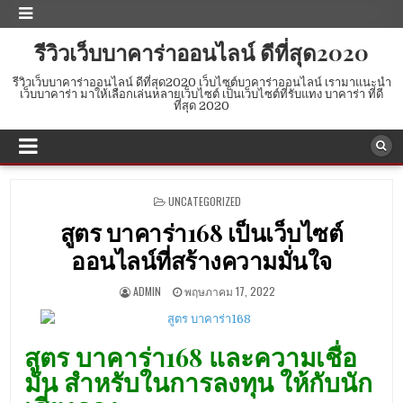
รีวิวเว็บบาคาร่าออนไลน์ ดีที่สุด2020
รีวิวเว็บบาคาร่าออนไลน์ ดีที่สุด2020 เว็บไซต์บาคาร่าออนไลน์ เรามาแนะนำ
เว็บบาคาร่า มาให้เลือกเล่นหลายเว็บไซต์ เป็นเว็บไซต์ที่รับแทง บาคาร่า ที่ดี
ที่สุด 2020
POSTED
UNCATEGORIZED
IN
สูตร บาคาร่า168 เป็นเว็บไซต์
ออนไลน์ที่สร้างความมั่นใจ
ADMIN
พฤษภาคม 17, 2022
สูตร บาคาร่า168 และความเชื่อ
มั่น สำหรับในการลงทุน ให้กับนัก