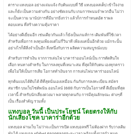
ตาราง แทงบอล อย่างแจ่มแจ้ง กับต้นแบบที่ วิธี แทงบอลสเต็ป เข้าใจง่าย
และก็ยัง เป็นความต่างกัน อย่างชัดเจนกับ เกมการพนนจำพวกอื่น ไม่ว่า
จะเป็นความ นานัปการที่มีมากยิ่งกว่า แล้วก็การกำหนดอัต ราผล
ตอบแทน ที่สร้างความคุ้มราคา
ได้อย่างดีเยี่ยมอีก เช่นเดียวกันแล้ว ก็ยังเป็นเกมส์การ เดิมพันที่ใช้เวลา
สำหรับเพื่อการ ลงทุนเพียงแต่ไม่กี่วินาที เพียงแค่นั้นอีกด้วย แม้กระนั้น
อย่างไรก็ดีสิ่งจำเป็นอีก สิ่งหนึ่งกับการ ผลิตความสมบูรณ์แบบ
สำหรับการทำเงิน จากการเล่นไพ่ บาคาร่าออนไลน์เป็น การตัดสินใจ
เลือก หนทางสำหรับ ในการลงทุนที่เหมาะสม ที่สุดให้กับตน เองทุกคราว
เพื่อไม่ให้เป็นการเสีย โอกาสทำเงินจาก การเล่นไพ่บาคาร่าออนไลน์
ทุกต้นแบบได้ดิบได้ ดีที่สุดนั่นเองเหมือน กันกับการลงทะเบียน สมัคร
สมาชิก บนเว็บไซต์พนัน ออนไลน์ 1688 กับการเป็นโอกาสที่ ดีเยี่ยมที่สุด
เวลานี้ สำหรับนักเสี่ยงดวงมา พลาดทุกคนกับ การมีคุณลักษณะ ต่างๆที่
เป็น เรื่องสำคัญ รวมทั้ง
แทงบอล วันนี้ เป็นประโยชน์ โดยตรงให้กับ
นักเสี่ยงโชค บาคาร่าอีกด้วย
แทงบอล ผ่านเว็บ ไม่ว่าจะเป็นการเปิด แทงบอลฟรี ไม่ต้องฝาก รับวางเดิม
พันได้ แทงบอล ufabet ตลอดตลอดระยะเวลา พร้อมทั้งการกำ หนด