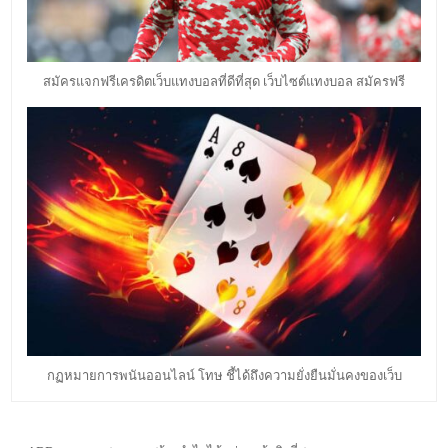
สมัครแจกฟรีเครดิตเว็บแทงบอลที่ดีที่สุด เว็บไซต์แทงบอล สมัครฟรี
กฏหมายการพนันออนไลน์ โทษ ชี้ได้ถึงความยั่งยืนมั่นคงของเว็บ