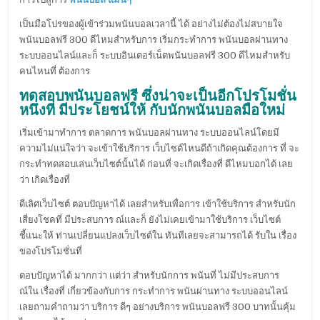
เป็นมือโปรของผู้เข้าร่วมพนันบอลเวลานี้ ได้ อย่างไม่ต้องไม่สบายใจ
พนันบอลฟรี 300 ดีไหมสำหรับการ เริ่มกระทำการ พนันบอลผ่านทาง
ระบบออนไลน์และก็ ระบบอินเตอร์เน็ตพนันบอลฟรี 300 ดีไหมสำหรับ
คนไหนที่ ต้องการ
ทดสอบพนันบอลฟรี ซึ่งน่าจะเป็นอีกโปรโมชั่น
หนึ่งที่ มีประโยชน์ให้ กับนักพนันบอลมือใหม่
เริ่มเข้ามาทำการ ตลาดการ พนันบอลผ่านทาง ระบบออนไลน์โดยมี
ความไม่แน่ใจว่า จะเข้าใช้บริการ เว็บไซต์ไหนดีถ้าเกิดคุณต้องการ ที่ จะ
กระทำทดสอบเล่นเว็บไซต์นั้นได้ ก่อนที่ จะเกิดเรื่องที่ ดีไหมบอกได้ เลย
ว่า เกิดเรื่องที่
ดีเลิศเว็บไซต์ ตอบปัญหาได้ เลยสำหรับเพื่อการ เข้าใช้บริการ สำหรับนัก
เสี่ยงโชคที่ มีประสบการ ณ์และก็ ยังไม่เคยเข้ามาใช้บริการ เว็บไซต์
ชี้แนะให้ ท่านเปลี่ยนแปลงเว็บไซต์ใน ทันทีเลยจะสามารถได้ รับใน เรื่อง
ของโปรโมชั่นที่
ตอบปัญหาได้ มากกว่า แต่ว่า สำหรับนักการ พนันที่ ไม่มีประสบการ
ณ์ใน เรื่องที่ เกี่ยวข้องกับการ กระทำการ พนันผ่านทาง ระบบออนไลน์
เลยถามคำถามว่า บริการ ดีๆ อย่างบริการ พนันบอลฟรี 300 บาทนั้นคุ้ม