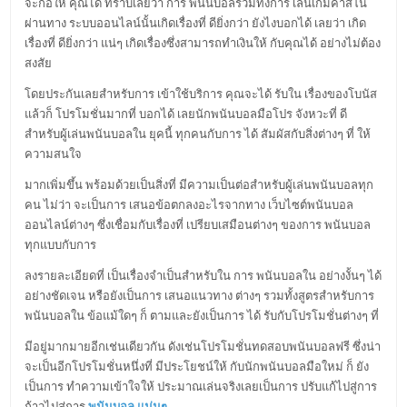
จะก่อให้ คุณได้ ทราบเลยว่า การ พนันบอลรวมทั้งการ เล่นเกมคาสิโน
ผ่านทาง ระบบออนไลน์นั้นเกิดเรื่องที่ ดียิ่งกว่า ยังไงบอกได้ เลยว่า เกิด
เรื่องที่ ดียิ่งกว่า แน่ๆ เกิดเรื่องซึ่งสามารถทำเงินให้ กับคุณได้ อย่างไม่ต้อง
สงสัย
โดยประกันเลยสำหรับการ เข้าใช้บริการ คุณจะได้ รับใน เรื่องของโบนัส
แล้วก็ โปรโมชั่นมากที่ บอกได้ เลยนักพนันบอลมือโปร จังหวะที่ ดี
สำหรับผู้เล่นพนันบอลใน ยุคนี้ ทุกคนกับการ ได้ สัมผัสกับสิ่งต่างๆ ที่ ให้
ความสนใจ
มากเพิ่มขึ้น พร้อมด้วยเป็นสิ่งที่ มีความเป็นต่อสำหรับผู้เล่นพนันบอลทุก
คน ไม่ว่า จะเป็นการ เสนอข้อตกลงอะไรจากทาง เว็บไซต์พนันบอล
ออนไลน์ต่างๆ ซึ่งเชื่อมกับเรื่องที่ เปรียบเสมือนต่างๆ ของการ พนันบอล
ทุกแบบกับการ
ลงรายละเอียดที่ เป็นเรื่องจำเป็นสำหรับใน การ พนันบอลใน อย่างงั้นๆ ได้
อย่างชัดเจน หรือยังเป็นการ เสนอแนวทาง ต่างๆ รวมทั้งสูตรสำหรับการ
พนันบอลใน ข้อแม้ใดๆ ก็ ตามและยังเป็นการ ได้ รับกับโปรโมชั่นต่างๆ ที่
มีอยู่มากมายอีกเช่นเดียวกัน ดังเช่นโปรโมชั่นทดสอบพนันบอลฟรี ซึ่งน่า
จะเป็นอีกโปรโมชั่นหนึ่งที่ มีประโยชน์ให้ กับนักพนันบอลมือใหม่ ก็ ยัง
เป็นการ ทำความเข้าใจให้ ประมาณเล่นจริงเลยเป็นการ ปรับแก้ไปสู่การ
ก้าวไปสู่การ
พนันบอล แม่นๆ