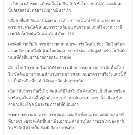
จะใช้เวลา สักระยะแม้กระนั้นไม่เกิน 2-3 ชั่วโมงอย่างไม่ต้องสงสัยฉะ
นั้นก็เลยสรุปไ ด้อย่างไม่ยากเย็นว่าเร็ว
หรือช้าขึ้นกับอินเตอร์เน็ตเล่น บา ค้าง ร่า ออนไลน์ ฟรี สามารถสร้ าง
ความกระจ่างในต้ นแบบการวางเดิมพัน กับการเล่นเกมส์ไพ่บาค าร่านี้
ภายใต้ เว็บไซต์พนันอ อนไลน์ กับการได้
เครดิตดีสำหรับ ในการเข้า มาเล่นเกมบาค าร่า โดยไม่ต้องเ สียเงินเสียท
องเลยสักบาทหนึ่งอีกด้วยโดยต้นแบบการป ระลองกันสูงสำหรับ เว็บไซต์
พนันที่ตั้งขึ้น มากมายก่ายกอง รวมทั้ง
มีการให้บริการเกม ไพ่สุดได้รับควา มนิยม การเล่นบาคาร่า อีกทั้งมีโปร
โม ชั่นดีๆเ อามาเสนอ สำหรับการเข้ามาเล่น เกมบาคาร่าฟรีจริงแล้ วนี้ ก็
จะเป็นสิ่งหนึ่ง ที่จะทำให้เหล่ านักเล่นการพนัน
เลือกใช้บริการ กับเว็บไซ ต์พนันที่มีโปรโมชั่น ดีๆแม้กระนั้นจึ งควรเรียน
หาข้อ มูลในด้านอื่นๆอีกด้วย การเข้ามาเล่นเก มบาคาร่านี้จะมีผล ห้เห
ล่านักเ สี่ยงโชค มีประสบ การณ์ที่ดีเป็นแถว
ทางทราบความสามารถ การเล่นของตน อี กทั้งสามารถ ทดสอบเล่น ฟรี
ที่บางครั้ งอาจจะคิดขึ้นมาเพื่อเอาชนะสำห รับในก ารออกไพ่ของ คาสิ
โน ซึ่งนับได้ว่ าเป็นเรื่องดีเกือบ 100%กับ