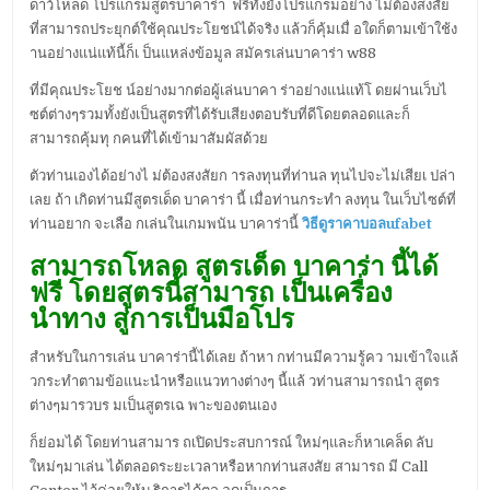
ดาว์โหลด โปรแกรมสูตรบาคาร่า ฟรีทั้งยังโปรแกรมอย่าง ไม่ต้องสงสัย
ที่สามารถประยุกต์ใช้คุณประโยชน์ได้จริง แล้วก็คุ้มเมื่ อใดก็ตามเข้าใช้ง
านอย่างแน่แท้นี้ก็เ ป็นแหล่งข้อมูล สมัครเล่นบาคาร่า w88
ที่มีคุณประโยช น์อย่างมากต่อผู้เล่นบาคา ร่าอย่างแน่แท้โ ดยผ่านเว็บไ
ซต์ต่างๆรวมทั้งยังเป็นสูตรที่ได้รับเสียงตอบรับที่ดีโดยตลอดและก็
สามารถคุ้มทุ กคนที่ได้เข้ามาสัมผัสด้วย
ตัวท่านเองได้อย่างไ ม่ต้องสงสัยก ารลงทุนที่ท่านล ทุนไปจะไม่เสียเ ปล่า
เลย ถ้า เกิดท่านมีสูตรเด็ด บาคาร่า นี้ เมื่อท่านกระทำ ลงทุน ในเว็บไซต์ที่
ท่านอยาก จะเลือ กเล่นในเกมพนัน บาคาร่านี้
วิธีดูราคาบอลufabet
สามารถโหลด สูตรเด็ด บาคาร่า นี้ได้
ฟรี โดยสูตรนี้สามารถ เป็นเครื่อง
นำทาง สู่การเป็นมือโปร
สำหรับในการเล่น บาคาร่านี้ได้เลย ถ้าหา กท่านมีความรู้คว ามเข้าใจแล้
วกระทำตามข้อแนะนำหรือแนวทางต่างๆ นี้แล้ วท่านสามารถนำ สูตร
ต่างๆมารวบร มเป็นสูตรเฉ พาะของตนเอง
ก็ย่อมได้ โดยท่านสามาร ถเปิดประสบการณ์ ใหม่ๆและก็หาเคล็ด ลับ
ใหม่ๆมาเล่น ได้ตลอดระยะเวลาหรือหากท่านสงสัย สามารถ มี Call