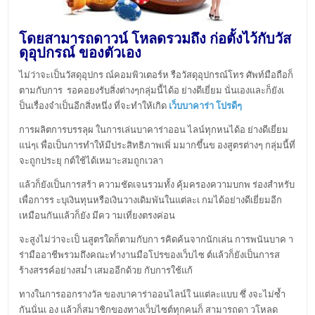
โดยสามารถดาวน์ โหลดรวมถึง ก่อตั้งไว้กับวัส
ดุอุปกรณ์ ของตัวเอง
ไม่ว่าจะเป็นวัสดุอุปกร ณ์คอมพิวเตอร์ห รือวัสดุอุปกรณ์โทร ศัพท์มือถือก็
ตามกับการ รอคอยงรับสิ่งต่างๆกลุ่มนี้ได้อ ย่างดีเยี่ยม นั่นเองและก็ยังเ
ป็นเรื่องจำเป็นอีกสิ่งหนึ่ง ที่จะทำให้เกิด
เว็บบาคาร่า โปรดีๆ
การผลิตการบรรลุผ ในการเล่นบาคาร่าออน ไลน์ทุกหนได้อ ย่างดีเยี่ยม
แน่ๆเ พื่อเป็นการทำให้มีประสิทธิภาพเพิ่ มมากขึ้นข องสูตรต่างๆ กลุ่มนี้ที่
จะถูกประยุ กต์ใช้ได้เหมาะสมถูกเวลา
แล้วก็ยังเป็นการสร้า ความชัดเจนรวมทั้ง คุ้มครองความบกพ ร่องสำหรับ
เพื่อการร ะบุเงินทุนหรือเงินวางเดิมพันในแต่ละเ กมได้อย่างดีเยี่ยมอีก
เหมือนกันแล้วก็ยัง มีคว ามเที่ยงตรงค่อน
จะสูงไม่ว่าจะเป็ นสูตรใดก็ตามกับกา รคิดค้นจากนักเล่น การพนันบาค า
ร่ามืออาชีพรวมถึงคณะทำงานมือโปรของเว็บไซ ต์แล้วก็ยังเป็นการส
ร้างสรรค์อย่างสม่ำ เสมออีกด้วย กับการใช้แก้
ทางในการออกรางวัล ของบาคาร่าออนไลน์ใ นแต่ละแบบ ซึ่ งจะไม่ซ้ำ
กันนั่นเ อง แล้วก็สมาชิกของทางเว็บไซต์ทุกคนก็ สามารถดา วโหลด