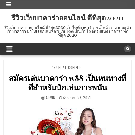
รีวิวเว็บบาคาร่าออนไลน์ ดีที่สุด2020
รีวิวเว็บบาคาร่าออนไลน์ ดีที่สุด2020 เว็บไซต์บาคาร่าออนไลน์ เรามาแนะนำ
เว็บบาคาร่า มาให้เลือกเล่นหลายเว็บไซต์ เป็นเว็บไซต์ที่รับแทง บาคาร่า ที่ดี
ที่สุด 2020
POSTED
UNCATEGORIZED
IN
สมัครเล่นบาคาร่า w88 เป็นหนทางที่
ดีสำหรับนักเล่นการพนัน
ADMIN
ธันวาคม 28, 2021