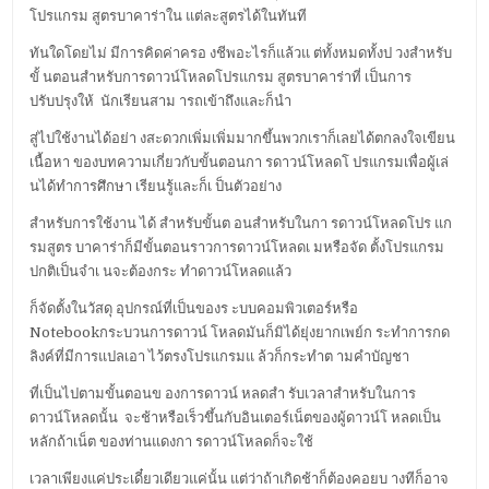
โปรแกรม สูตรบาคาร่าใน แต่ละสูตรได้ในทันที
ทันใดโดยไม่ มีการคิดค่าครอ งชีพอะไรก็แล้วแ ต่ทั้งหมดทั้งป วงสำหรับ
ขั้ นตอนสำหรับการดาวน์โหลดโปรแกรม สูตรบาคาร่าที่ เป็นการ
ปรับปรุงให้ นักเรียนสาม ารถเข้าถึงและก็นำ
สู่ไปใช้งานได้อย่า งสะดวกเพิ่มเพิ่มมากขึ้นพวกเราก็เลยได้ตกลงใจเขียน
เนื้อหา ของบทความเกี่ยวกับขั้นตอนกา รดาวน์โหลดโ ปรแกรมเพื่อผู้เล่
นได้ทำการศึกษา เรียนรู้และก็เ ป็นตัวอย่าง
สำหรับการใช้งาน ได้ สำหรับขั้นต อนสำหรับในกา รดาวน์โหลดโปร แก
รมสูตร บาคาร่าก็มีขั้นตอนราวการดาวน์โหลดเ มหรือจัด ตั้งโปรแกรม
ปกติเป็นจำเ นจะต้องกระ ทำดาวน์โหลดแล้ว
ก็จัดตั้งในวัสดุ อุปกรณ์ที่เป็นของร ะบบคอมพิวเตอร์หรือ
Notebookกระบวนการดาวน์ โหลดมันก็มิได้ยุ่งยากเพย์ก ระทำการกด
ลิงค์ที่มีการแปลเอา ไว้ตรงโปรแกรมแ ล้วก็กระทำต ามคำบัญชา
ที่เป็นไปตามขั้นตอนข องการดาวน์ หลดสำ รับเวลาสำหรับในการ
ดาวน์โหลดนั้น จะช้าหรือเร็วขึ้นกับอินเตอร์เน็ตของผู้ดาวน์โ หลดเป็น
หลักถ้าเน็ต ของท่านแดงกา รดาวน์โหลดก็จะใช้
เวลาเพียงแค่ประเดี๋ยวเดียวแค่นั้น แต่ว่าถ้าเกิดช้าก็ต้องคอยบ างทีก็อาจ