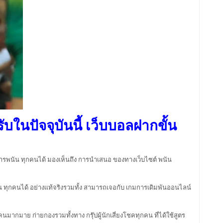
ในปัจจุบันนี้ เว็บบอลฝากขั้น
่นการพนัน ทุกคนได้ มองเห็นถึง การนำเสนอ ของทางเว็บไซต์ พนัน
รพนัน ทุกคนได้ อย่างแท้จริงรวมทั้ง สามารถเจอกับ เกมการเดิมพันออนไลน์
กคนมากมาย ก่ายกองรวมทั้งทาง กรุ๊ปผู้นักเสี่ยงโชคทุกคน ที่ได้ใช้สูตร