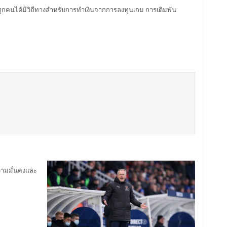
ชคทุกคนได้มีวิถีทางสำหรับการทำเงินจากการลงทุนเกม การเดิมพัน
วามมั่นคงและ