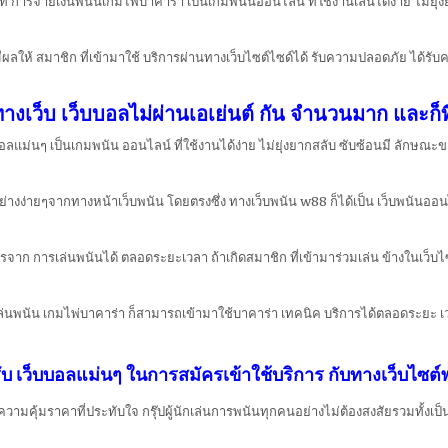
การจ่ายเงินพนันเกมไพ่บาคาร่า เป็นเกมพนันออนไลน์ ที่ใช้งานเล่นได้ง่าย ไม่ยุ่งย
ผลให้ สมาชิก ที่เข้ามาใช้ บริการผ่านทางเว็บไซต์ไซด์ได้ รับความปลอดภัย ได้ร
ทางเว็บ เว็บบอลไม่ผ่านเอเย่นต์ กัน จำนวนมาก และก็ท
อลแม่นๆ เป็นเกมพนัน ออนไลน์ ที่ใช้งานได้ง่าย ไม่ยุ่งยากสลับ ซับซ้อนมี ลักษณะของ
่างง่ายๆจากทางหน้าเว็บพนัน โดยตรงซึ่ง ทางเว็บพนัน w88 ก็ได้เป็น เว็บพนันออนไ
จาก การเล่นพนันได้ ตลอดระยะเวลา ถ้าเกิดสมาชิก ที่เข้ามาร่วมเล่น ข้างในเว็บไซต์แ
เล่นพนัน เกมไพ่บาคาร่า ก็สามารถเข้ามาใช้บาคาร่า เทคนิค บริการได้ตลอดระยะ เ
ับ เว็บบอลแม่นๆ ในการสมัครเข้าใช้บริการ กับทางเว็บไซต์
t ความคุ้มราคาที่ประทับใจ กรุ๊ปผู้นักเล่นการพนันทุกคนอย่างไม่ต้องสงสัยรวมทั้งเป