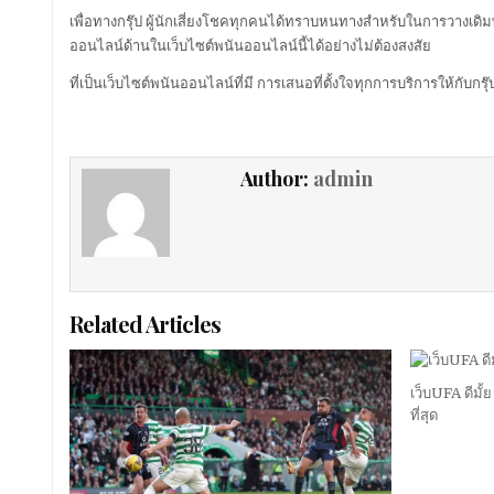
เพื่อทางกรุ๊ป ผู้นักเสี่ยงโชคทุกคนได้ทราบหนทางสำหรับในการวางเดิม
ออนไลน์ด้านในเว็บไซต์พนันออนไลน์นี้ได้อย่างไม่ต้องสงสัย
ที่เป็นเว็บไซต์พนันออนไลน์ที่มี การเสนอที่ตั้งใจทุกการบริการให้กับกรุ๊
Author:
admin
Related Articles
เว็บUFA ดีมั้ย
ที่สุด