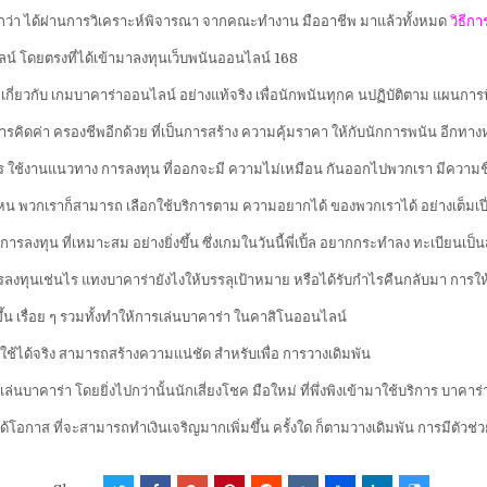
่องจากว่า ได้ผ่านการวิเคราะห์พิจารณา จากคณะทำงาน มืออาชีพ มาแล้วทั้งหมด
วิธีก
ไลน์ โดยตรงที่ได้เข้ามาลงทุนเว็บพนันออนไลน์ 168
ี่เกี่ยวกับ เกมบาคาร่าออนไลน์ อย่างแท้จริง เพื่อนักพนันทุกค นปฏิบัติตาม แผนการที
ีการคิดค่า ครองชีพอีกด้วย ที่เป็นการสร้าง ความคุ้มราคา ให้กับนักการพนัน อีกทา
ิธีการ ใช้งานแนวทาง การลงทุน ที่ออกจะมี ความไม่เหมือน กันออกไปพวกเรา มีความ
หน พวกเราก็สามารถ เลือกใช้บริการตาม ความอยากได้ ของพวกเราได้ อย่างเต็มเปี
ารลงทุน ที่เหมาะสม อย่างยิ่งขึ้น ซึ่งเกมในวันนี้พี่เปิ้ล อยากกระทำลง ทะเบียนเป็
ารลงทุนเช่นไร แทงบาคาร่ายังไงให้บรรลุเป้าหมาย หรือได้รับกำไรคืนกลับมา การใ
ึ้น เรื่อย ๆ รวมทั้งทำให้การเล่นบาคาร่า ในคาสิโนออนไลน์
ใช้ได้จริง สามารถสร้างความแน่ชัด สำหรับเพื่อ การวางเดิมพัน
ล่นบาคาร่า โดยยิ่งไปกว่านั้นนักเสี่ยงโชค มือใหม่ ที่พึ่งพิงเข้ามาใช้บริการ บาคา
ได้โอกาส ที่จะสามารถทำเงินเจริญมากเพิ่มขึ้น ครั้งใด ก็ตามวางเดิมพัน การมีตัวช่ว