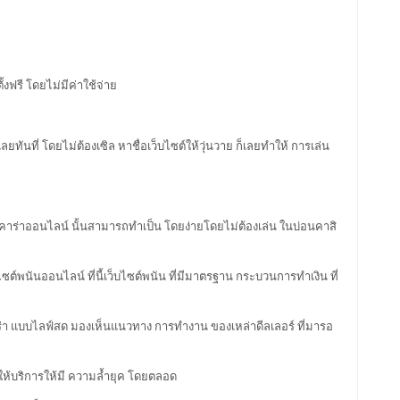
้งฟรี โดยไม่มีค่าใช้จ่าย
ทันที่ โดยไม่ต้องเซิล หาชื่อเว็บไซต์ให้วุ่นวาย ก็เลยทำให้ การเล่น
 บาคาร่าออนไลน์ นั้นสามารถทำเป็น โดยง่ายโดยไม่ต้องเล่น ในบ่อนคาสิ
ซต์พนันออนไลน์ ที่นี้เว็บไซต์พนัน ที่มีมาตรฐาน กระบวนการทำเงิน ที่
ร่า แบบไลฟ์สด มองเห็นแนวทาง การทำงาน ของเหล่าดีลเลอร์ ที่มารอ
ร ให้บริการให้มี ความล้ำยุค โดยตลอด