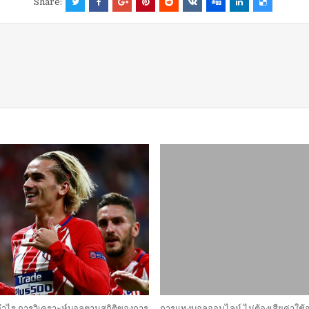
Share:
ำไร การวิเคราะห์บอลตามสถิติของการ
การแทงบอลออนไลน์ ไม่ต้องเสียค่าใช้