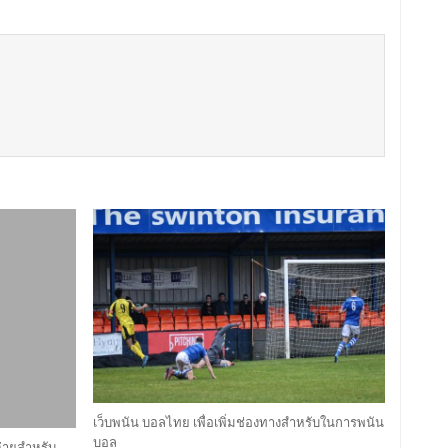
เว็บพนัน บอลไทย เพื่อเพิ่มช่องทางสำหรับในการพนัน
บอล
จ่ายสำหรับ