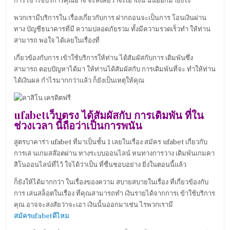
การ เข้าใช้บริการคุณอาจ จะสงสัยว่าจะเอาเงิน นั้นออกมายังไง
พวกเรามีบริการใน เรื่องเกี่ยวกับการ ฝากถอนจะเป็นการ โอนเงินผ่าน
ทาง บัญชีธนาคารที่มี ความปลอดภัยรวม ทั้งมีความรวดเร็วทำ ให้ท่าน
สามารถ พอใจ ได้เลยในเรื่องที่
เกี่ยวข้องกับการ เข้าใช้บริการให้ท่าน ได้สัมผัสกับการ เดิมพันซึ่ง
สามารถ ตอบปัญหาได้มา ให้ท่านได้สัมผัสกับ การเดิมพันที่จะ ทำให้ท่าน
ได้เงินผล กำไรมากกว่าแล้ว ก็ยังเป็นเหตุให้คุณ
ufabetเว็บตรง ได้สัมผัสกับ การเดิมพัน ที่ใน
ช่วงเวลา นี้ถือว่าเป็นการพนัน
สูตรบาคาร่า ufabet ที่มาเป็นชั้น 1 เลยในเรื่อง สมัคร ufabet เกี่ยวกับ
การเล่ นเกมสล๊อตผ่าน ทางระบบออนไลน์ หนทางการวาง เดิมพันเกมคา
สิโนออนไลน์ที่ไว้ ใจได้ว่าเป็น ที่ชื่นชอบอย่าง ยิ่งในตอนนี้แล้ว
ก็ยังให้ได้มากกว่า ในเรื่องของความ สบายสบายในเรื่อง ที่เกี่ยวข้องกับ
การ เล่นสล็อตในเรื่อง ที่คุณสามารถทำ เงินรายได้จากการเ ข้าใช้บริการ
คุณ อาจจะสงสัยว่าจะเอา เงินนั้นออกมาเช่น ไรพวกเรามี
สมัครufabetดีไหม