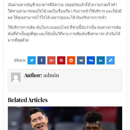
เงินผ่านทางบัญชี ธนาคารที่มีความ ปลอดภัยแล้วก็มี ความรวดเร็วทำ
ให้ท่านสามารถพอใจได้ เลยในเรื่องเกี่ยว กับการเข้าใช้บริการ และก็ยังมี
ผล ให้คุณสามารถไว้ใจได้ เลยว่าคุณจะได้ เงินจริงจากการเข้า
ใช้บริการการเดิม พันในระบบออนไลน์ ที่ช่วงนี้นับว่าเป็น หนทางการเดิม
พันที่ทำเป็นสูงที่สุด และก็ยังเป็นวิถีทาง การเดิมพันซึ่งสามารถ ทำเงินได้
มากที่สุดด้วย
Share:
Author:
admin
Related Articles