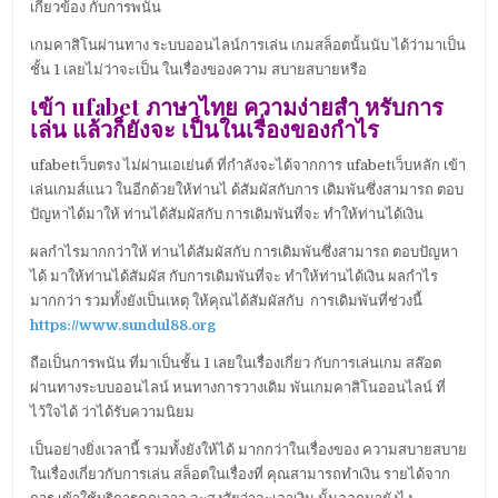
เกี่ยวข้อง กับการพนัน
เกมคาสิโนผ่านทาง ระบบออนไลน์การเล่น เกมสล็อตนั้นนับ ได้ว่ามาเป็น
ชั้น 1 เลยไม่ว่าจะเป็น ในเรื่องของความ สบายสบายหรือ
เข้า ufabet ภาษาไทย ความง่ายสำ หรับการ
เล่น แล้วก็ยังจะ เป็นในเรื่องของกำไร
ufabetเว็บตรง ไม่ผ่านเอเย่นต์ ที่กำลังจะได้จากการ ufabetเว็บหลัก เข้า
เล่นเกมส์แนว ในอีกด้วยให้ท่านไ ด้สัมผัสกับการ เดิมพันซึ่งสามารถ ตอบ
ปัญหาได้มาให้ ท่านได้สัมผัสกับ การเดิมพันที่จะ ทำให้ท่านได้เงิน
ผลกำไรมากกว่าให้ ท่านได้สัมผัสกับ การเดิมพันซึ่งสามารถ ตอบปัญหา
ได้ มาให้ท่านได้สัมผัส กับการเดิมพันที่จะ ทำให้ท่านได้เงิน ผลกำไร
มากกว่า รวมทั้งยังเป็นเหตุ ให้คุณได้สัมผัสกับ การเดิมพันที่ช่วงนี้
https://www.sundul88.org
ถือเป็นการพนัน ที่มาเป็นชั้น 1 เลยในเรื่องเกี่ยว กับการเล่นเกม สล๊อต
ผ่านทางระบบออนไลน์ หนทางการวางเดิม พันเกมคาสิโนออนไลน์ ที่
ไว้ใจได้ ว่าได้รับความนิยม
เป็นอย่างยิ่งเวลานี้ รวมทั้งยังให้ได้ มากกว่าในเรื่องของ ความสบายสบาย
ในเรื่องเกี่ยวกับการเล่น สล็อตในเรื่องที่ คุณสามารถทำเงิน รายได้จาก