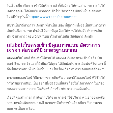
ในเรื่องเกี่ยวกับการ เข้าใช้บริการ แล้วก็ยังมีผล ให้คุณสามารถวาง ใจได้
เลยว่าคุณจะได้เงินจริง จากการเข้าใช้บริการการ เดิมพันในระบบออน
ไลน์ที่ปัจจุบันนี้
https://www.teenchatnow.net
นับว่าเป็นวิถีทางการ เดิมพันที่ทำเป็น เยอะที่สุดรวมทั้งยัง เป็นหนทางการ
เดิมพันซึ่งสามารถ ทำเงินได้มากที่สุด ด้วยให้ท่านได้สัมผัส กับการเดิม
พัน ซึ่งสามารถตอบ ปัญหาได้มาให้ท่านได้สัม ผัสกับการเดิมพัน
ufabetเว็บตรงเข้า มีคุณภาพแถม อัตราการ
เจรจา ต่อรองที่มี มาตรฐานสากล
ufabetเว็บไหนดี ที่จะทำให้ท่านได้ ufabet เว็บตรงทางเข้า มือถือ เงิน
ผลกำไรมากกว่า และก็ยังมีผลให้คุณ ได้สัมผัสกับ การเดิมพันที่ในเวลา นี้
ถือเป็นการพนันที่ มาเป็นชั้น 1 เลยในเรื่องเกี่ยว กับการเล่นเกมสล๊อตผ่าน
ทางระบบออนไลน์ วิถีทางการวางเดิมพัน เกมคาสิโนออนไลน์ ที่ไว้ใจได้
ว่าได้รับความนิยมเป็น อย่างยิ่งปัจจุบันนี้แล้ว ก็ยังให้ได้มากกว่า ในเรื่อง
ของความสบายสบาย ในเรื่องที่เกี่ยวข้องกับ การเล่นสล็อตใน
เรื่องที่คุณสามารถ ทำเงินรายได้จาก การเข้าใช้บริการ คุณอาจจะสงสัย
ว่าจะเอาเงินนั้นออกมา ยังไงพวกเรามีบริ การในเรื่องเกี่ยว กับการฝาก
ถอน จะเป็นการโอน