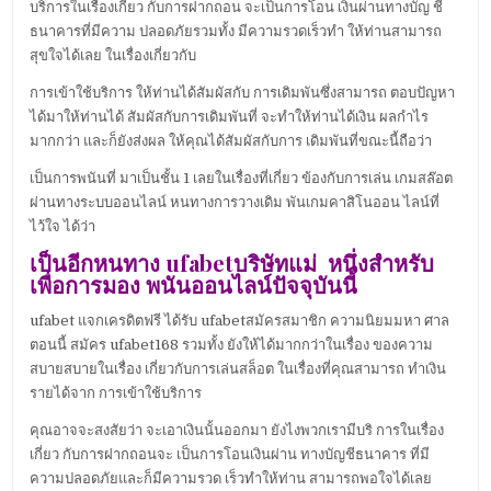
บริการในเรื่องเกี่ยว กับการฝากถอน จะเป็นการโอน เงินผ่านทางบัญ ชี
ธนาคารที่มีความ ปลอดภัยรวมทั้ง มีความรวดเร็วทำ ให้ท่านสามารถ
สุขใจได้เลย ในเรื่องเกี่ยวกับ
การเข้าใช้บริการ ให้ท่านได้สัมผัสกับ การเดิมพันซึ่งสามารถ ตอบปัญหา
ได้มาให้ท่านได้ สัมผัสกับการเดิมพันที่ จะทำให้ท่านได้เงิน ผลกำไร
มากกว่า และก็ยังส่งผล ให้คุณได้สัมผัสกับการ เดิมพันที่ขณะนี้ถือว่า
เป็นการพนันที่ มาเป็นชั้น 1 เลยในเรื่องที่เกี่ยว ข้องกับการเล่น เกมสล๊อต
ผ่านทางระบบออนไลน์ หนทางการวางเดิม พันเกมคาสิโนออน ไลน์ที่
ไว้ใจ ได้ว่า
เป็นอีกหนทาง ufabetบริษัทแม่ หนึ่งสำหรับ
เพื่อการมอง พนันออนไลน์ปัจจุบันนี้
ufabet แจกเครดิตฟรี ได้รับ ufabetสมัครสมาชิก ความนิยมมหา ศาล
ตอนนี้ สมัคร ufabet168 รวมทั้ง ยังให้ได้มากกว่าในเรื่อง ของความ
สบายสบายในเรื่อง เกี่ยวกับการเล่นสล็อต ในเรื่องที่คุณสามารถ ทำเงิน
รายได้จาก การเข้าใช้บริการ
คุณอาจจะสงสัยว่า จะเอาเงินนั้นออกมา ยังไงพวกเรามีบริ การในเรื่อง
เกี่ยว กับการฝากถอนจะ เป็นการโอนเงินผ่าน ทางบัญชีธนาคาร ที่มี
ความปลอดภัยและก็มีความรวด เร็วทำให้ท่าน สามารถพอใจได้เลย